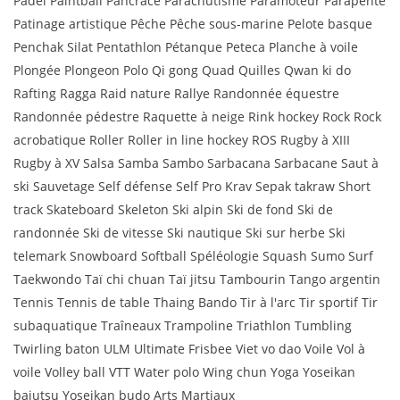
Padel Paintball Pancrace Parachutisme Paramoteur Parapente
Patinage artistique Pêche Pêche sous-marine Pelote basque
Penchak Silat Pentathlon Pétanque Peteca Planche à voile
Plongée Plongeon Polo Qi gong Quad Quilles Qwan ki do
Rafting Ragga Raid nature Rallye Randonnée équestre
Randonnée pédestre Raquette à neige Rink hockey Rock Rock
acrobatique Roller Roller in line hockey ROS Rugby à XIII
Rugby à XV Salsa Samba Sambo Sarbacana Sarbacane Saut à
ski Sauvetage Self défense Self Pro Krav Sepak takraw Short
track Skateboard Skeleton Ski alpin Ski de fond Ski de
randonnée Ski de vitesse Ski nautique Ski sur herbe Ski
telemark Snowboard Softball Spéléologie Squash Sumo Surf
Taekwondo Taï chi chuan Taï jitsu Tambourin Tango argentin
Tennis Tennis de table Thaing Bando Tir à l'arc Tir sportif Tir
subaquatique Traîneaux Trampoline Triathlon Tumbling
Twirling baton ULM Ultimate Frisbee Viet vo dao Voile Vol à
voile Volley ball VTT Water polo Wing chun Yoga Yoseikan
bajutsu Yoseikan budo Arts Martiaux