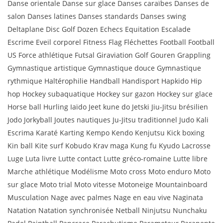
Danse orientale Danse sur glace Danses caraïbes Danses de
salon Danses latines Danses standards Danses swing
Deltaplane Disc Golf Dozen Echecs Equitation Escalade
Escrime Eveil corporel Fitness Flag Fléchettes Football Football
US Force athlétique Futsal Giraviation Golf Gouren Grappling
Gymnastique artistique Gymnastique douce Gymnastique
rythmique Haltérophilie Handball Handisport Hapkido Hip
hop Hockey subaquatique Hockey sur gazon Hockey sur glace
Horse ball Hurling Iaïdo Jeet kune do Jetski Jiu-Jitsu brésilien
Jodo Jorkyball Joutes nautiques Ju-Jitsu traditionnel Judo Kali
Escrima Karaté Karting Kempo Kendo Kenjutsu Kick boxing
Kin ball Kite surf Kobudo Krav maga Kung fu Kyudo Lacrosse
Luge Luta livre Lutte contact Lutte gréco-romaine Lutte libre
Marche athlétique Modélisme Moto cross Moto enduro Moto
sur glace Moto trial Moto vitesse Motoneige Mountainboard
Musculation Nage avec palmes Nage en eau vive Naginata
Natation Natation synchronisée Netball Ninjutsu Nunchaku