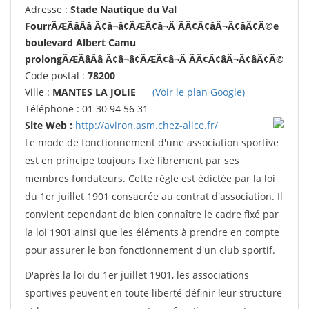
Adresse :
Stade Nautique du Val
FourrÃÆÃâÃâ Ã¢â¬â¢ÃÆÃ¢â¬Â ÃÂ¢Ã¢âÂ¬Ã¢âÂ¢Â©e
boulevard Albert Camu
prolongÃÆÃâÃâ Ã¢â¬â¢ÃÆÃ¢â¬Â ÃÂ¢Ã¢âÂ¬Ã¢âÂ¢Â©
Code postal :
78200
Ville :
MANTES LA JOLIE
(Voir le plan Google)
Téléphone : 01 30 94 56 31
Site Web :
http://aviron.asm.chez-alice.fr/
Le mode de fonctionnement d'une association sportive
est en principe toujours fixé librement par ses
membres fondateurs. Cette règle est édictée par la loi
du 1er juillet 1901 consacrée au contrat d'association. Il
convient cependant de bien connaître le cadre fixé par
la loi 1901 ainsi que les éléments à prendre en compte
pour assurer le bon fonctionnement d'un club sportif.
D'après la loi du 1er juillet 1901, les associations
sportives peuvent en toute liberté définir leur structure