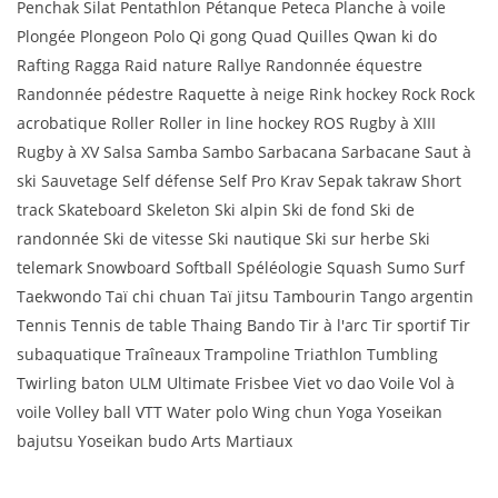
Penchak Silat Pentathlon Pétanque Peteca Planche à voile
Plongée Plongeon Polo Qi gong Quad Quilles Qwan ki do
Rafting Ragga Raid nature Rallye Randonnée équestre
Randonnée pédestre Raquette à neige Rink hockey Rock Rock
acrobatique Roller Roller in line hockey ROS Rugby à XIII
Rugby à XV Salsa Samba Sambo Sarbacana Sarbacane Saut à
ski Sauvetage Self défense Self Pro Krav Sepak takraw Short
track Skateboard Skeleton Ski alpin Ski de fond Ski de
randonnée Ski de vitesse Ski nautique Ski sur herbe Ski
telemark Snowboard Softball Spéléologie Squash Sumo Surf
Taekwondo Taï chi chuan Taï jitsu Tambourin Tango argentin
Tennis Tennis de table Thaing Bando Tir à l'arc Tir sportif Tir
subaquatique Traîneaux Trampoline Triathlon Tumbling
Twirling baton ULM Ultimate Frisbee Viet vo dao Voile Vol à
voile Volley ball VTT Water polo Wing chun Yoga Yoseikan
bajutsu Yoseikan budo Arts Martiaux