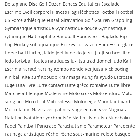
Deltaplane Disc Golf Dozen Echecs Equitation Escalade
Escrime Eveil corporel Fitness Flag Fléchettes Football Football
US Force athlétique Futsal Giraviation Golf Gouren Grappling
Gymnastique artistique Gymnastique douce Gymnastique
rythmique Haltérophilie Handball Handisport Hapkido Hip
hop Hockey subaquatique Hockey sur gazon Hockey sur glace
Horse ball Hurling Iaïdo Jeet kune do Jetski Jiu-Jitsu brésilien
Jodo Jorkyball Joutes nautiques Ju-Jitsu traditionnel Judo Kali
Escrima Karaté Karting Kempo Kendo Kenjutsu Kick boxing
Kin ball Kite surf Kobudo Krav maga Kung fu Kyudo Lacrosse
Luge Luta livre Lutte contact Lutte gréco-romaine Lutte libre
Marche athlétique Modélisme Moto cross Moto enduro Moto
sur glace Moto trial Moto vitesse Motoneige Mountainboard
Musculation Nage avec palmes Nage en eau vive Naginata
Natation Natation synchronisée Netball Ninjutsu Nunchaku
Padel Paintball Pancrace Parachutisme Paramoteur Parapente
Patinage artistique Pêche Pêche sous-marine Pelote basque