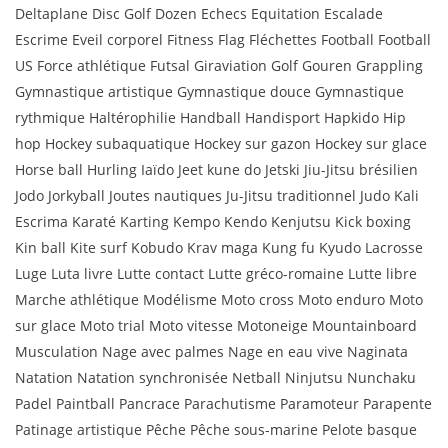
Deltaplane Disc Golf Dozen Echecs Equitation Escalade
Escrime Eveil corporel Fitness Flag Fléchettes Football Football
US Force athlétique Futsal Giraviation Golf Gouren Grappling
Gymnastique artistique Gymnastique douce Gymnastique
rythmique Haltérophilie Handball Handisport Hapkido Hip
hop Hockey subaquatique Hockey sur gazon Hockey sur glace
Horse ball Hurling Iaïdo Jeet kune do Jetski Jiu-Jitsu brésilien
Jodo Jorkyball Joutes nautiques Ju-Jitsu traditionnel Judo Kali
Escrima Karaté Karting Kempo Kendo Kenjutsu Kick boxing
Kin ball Kite surf Kobudo Krav maga Kung fu Kyudo Lacrosse
Luge Luta livre Lutte contact Lutte gréco-romaine Lutte libre
Marche athlétique Modélisme Moto cross Moto enduro Moto
sur glace Moto trial Moto vitesse Motoneige Mountainboard
Musculation Nage avec palmes Nage en eau vive Naginata
Natation Natation synchronisée Netball Ninjutsu Nunchaku
Padel Paintball Pancrace Parachutisme Paramoteur Parapente
Patinage artistique Pêche Pêche sous-marine Pelote basque