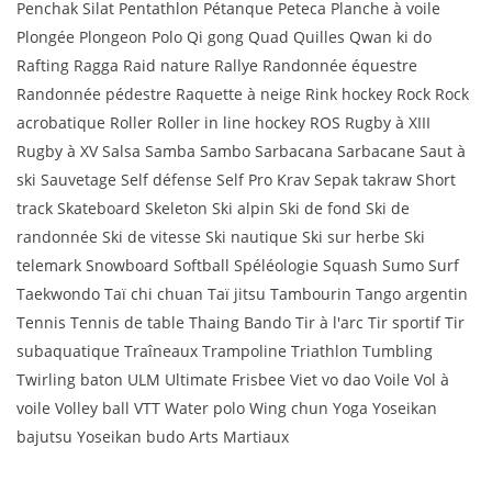
Penchak Silat Pentathlon Pétanque Peteca Planche à voile
Plongée Plongeon Polo Qi gong Quad Quilles Qwan ki do
Rafting Ragga Raid nature Rallye Randonnée équestre
Randonnée pédestre Raquette à neige Rink hockey Rock Rock
acrobatique Roller Roller in line hockey ROS Rugby à XIII
Rugby à XV Salsa Samba Sambo Sarbacana Sarbacane Saut à
ski Sauvetage Self défense Self Pro Krav Sepak takraw Short
track Skateboard Skeleton Ski alpin Ski de fond Ski de
randonnée Ski de vitesse Ski nautique Ski sur herbe Ski
telemark Snowboard Softball Spéléologie Squash Sumo Surf
Taekwondo Taï chi chuan Taï jitsu Tambourin Tango argentin
Tennis Tennis de table Thaing Bando Tir à l'arc Tir sportif Tir
subaquatique Traîneaux Trampoline Triathlon Tumbling
Twirling baton ULM Ultimate Frisbee Viet vo dao Voile Vol à
voile Volley ball VTT Water polo Wing chun Yoga Yoseikan
bajutsu Yoseikan budo Arts Martiaux