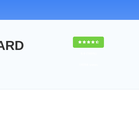
NARD
9,4
(100%)
14358
votes