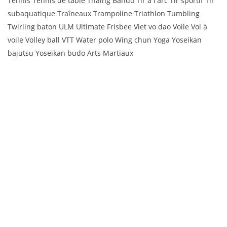
Tennis Tennis de table Thaing Bando Tir à l'arc Tir sportif Tir
subaquatique Traîneaux Trampoline Triathlon Tumbling
Twirling baton ULM Ultimate Frisbee Viet vo dao Voile Vol à
voile Volley ball VTT Water polo Wing chun Yoga Yoseikan
bajutsu Yoseikan budo Arts Martiaux