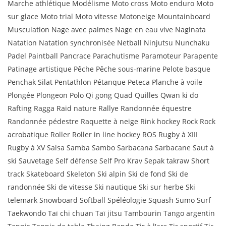
Marche athlétique Modélisme Moto cross Moto enduro Moto
sur glace Moto trial Moto vitesse Motoneige Mountainboard
Musculation Nage avec palmes Nage en eau vive Naginata
Natation Natation synchronisée Netball Ninjutsu Nunchaku
Padel Paintball Pancrace Parachutisme Paramoteur Parapente
Patinage artistique Pêche Pêche sous-marine Pelote basque
Penchak Silat Pentathlon Pétanque Peteca Planche à voile
Plongée Plongeon Polo Qi gong Quad Quilles Qwan ki do
Rafting Ragga Raid nature Rallye Randonnée équestre
Randonnée pédestre Raquette à neige Rink hockey Rock Rock
acrobatique Roller Roller in line hockey ROS Rugby à XIII
Rugby à XV Salsa Samba Sambo Sarbacana Sarbacane Saut à
ski Sauvetage Self défense Self Pro Krav Sepak takraw Short
track Skateboard Skeleton Ski alpin Ski de fond Ski de
randonnée Ski de vitesse Ski nautique Ski sur herbe Ski
telemark Snowboard Softball Spéléologie Squash Sumo Surf
Taekwondo Taï chi chuan Taï jitsu Tambourin Tango argentin