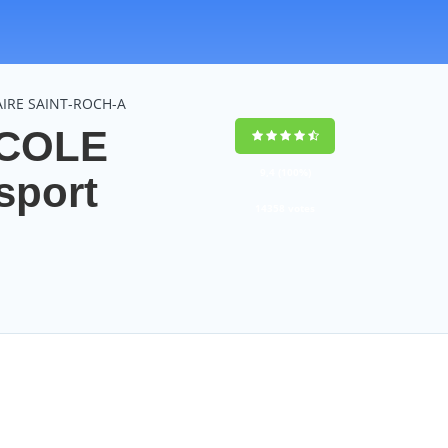
AIRE SAINT-ROCH-A
ECOLE
9,4
(100%)
sport
14358
votes