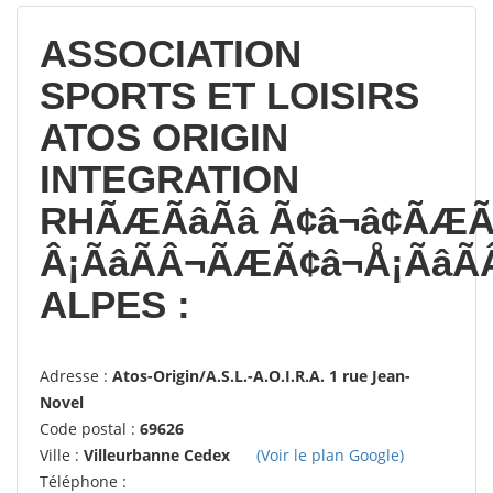
14358
votes
ASSOCIATION
SPORTS ET LOISIRS
ATOS ORIGIN
INTEGRATION
RHÃÆÃâÃâ Ã¢â¬â¢ÃÆ
Â¡ÃâÃÂ¬ÃÆÃ¢â¬Å¡ÃâÃ
ALPES :
Adresse :
Atos-Origin/A.S.L.-A.O.I.R.A. 1 rue Jean-
Novel
Code postal :
69626
Ville :
Villeurbanne Cedex
(Voir le plan Google)
Téléphone :