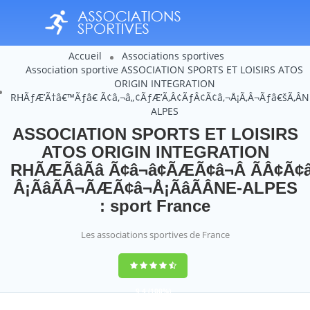
Accueil
Associations sportives
Association sportive ASSOCIATION SPORTS ET LOISIRS ATOS
ORIGIN INTEGRATION
RHÃƒÆ’Ã†â€™Ãƒâ€ Ã¢â‚¬â„¢ÃƒÆ’Ã‚Â¢ÃƒÂ¢Ã¢â‚¬Å¡Ã‚Â¬Ãƒâ€šÃ‚ÂN
ALPES
ASSOCIATION SPORTS ET LOISIRS
ATOS ORIGIN INTEGRATION
RHÃÆÃâÃâ Ã¢â¬â¢ÃÆÃ¢â¬Â ÃÂ¢Ã¢â
Â¡ÃâÃÂ¬ÃÆÃ¢â¬Å¡ÃâÃÂNE-ALPES
: sport France
Les associations sportives de France
9,4
(100%)