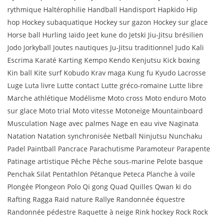
rythmique Haltérophilie Handball Handisport Hapkido Hip
hop Hockey subaquatique Hockey sur gazon Hockey sur glace
Horse ball Hurling Iaïdo Jeet kune do Jetski Jiu-Jitsu brésilien
Jodo Jorkyball Joutes nautiques Ju-Jitsu traditionnel Judo Kali
Escrima Karaté Karting Kempo Kendo Kenjutsu Kick boxing
Kin ball Kite surf Kobudo Krav maga Kung fu Kyudo Lacrosse
Luge Luta livre Lutte contact Lutte gréco-romaine Lutte libre
Marche athlétique Modélisme Moto cross Moto enduro Moto
sur glace Moto trial Moto vitesse Motoneige Mountainboard
Musculation Nage avec palmes Nage en eau vive Naginata
Natation Natation synchronisée Netball Ninjutsu Nunchaku
Padel Paintball Pancrace Parachutisme Paramoteur Parapente
Patinage artistique Pêche Pêche sous-marine Pelote basque
Penchak Silat Pentathlon Pétanque Peteca Planche à voile
Plongée Plongeon Polo Qi gong Quad Quilles Qwan ki do
Rafting Ragga Raid nature Rallye Randonnée équestre
Randonnée pédestre Raquette à neige Rink hockey Rock Rock