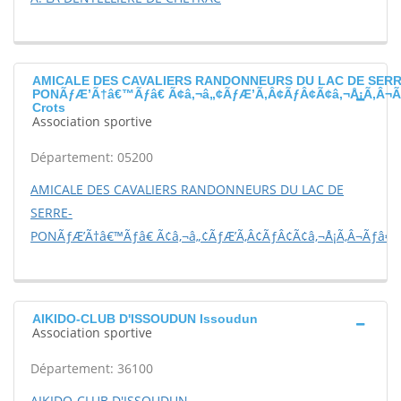
AMICALE DES CAVALIERS RANDONNEURS DU LAC DE SERR
PONÃƒÆ’Ã†â€™Ãƒâ€ Ã¢â‚¬â„¢ÃƒÆ’Ã‚Â¢ÃƒÂ¢Ã¢â‚¬Å¡Ã‚Â¬Ã
Crots
Association sportive
Département: 05200
AMICALE DES CAVALIERS RANDONNEURS DU LAC DE
SERRE-
PONÃƒÆ’Ã†â€™Ãƒâ€ Ã¢â‚¬â„¢ÃƒÆ’Ã‚Â¢ÃƒÂ¢Ã¢â‚¬Å¡Ã‚Â¬Ãƒâ€š
AIKIDO-CLUB D'ISSOUDUN Issoudun
Association sportive
Département: 36100
AIKIDO-CLUB D'ISSOUDUN