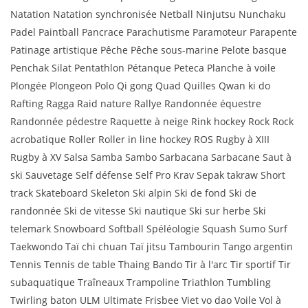
Natation Natation synchronisée Netball Ninjutsu Nunchaku
Padel Paintball Pancrace Parachutisme Paramoteur Parapente
Patinage artistique Pêche Pêche sous-marine Pelote basque
Penchak Silat Pentathlon Pétanque Peteca Planche à voile
Plongée Plongeon Polo Qi gong Quad Quilles Qwan ki do
Rafting Ragga Raid nature Rallye Randonnée équestre
Randonnée pédestre Raquette à neige Rink hockey Rock Rock
acrobatique Roller Roller in line hockey ROS Rugby à XIII
Rugby à XV Salsa Samba Sambo Sarbacana Sarbacane Saut à
ski Sauvetage Self défense Self Pro Krav Sepak takraw Short
track Skateboard Skeleton Ski alpin Ski de fond Ski de
randonnée Ski de vitesse Ski nautique Ski sur herbe Ski
telemark Snowboard Softball Spéléologie Squash Sumo Surf
Taekwondo Taï chi chuan Taï jitsu Tambourin Tango argentin
Tennis Tennis de table Thaing Bando Tir à l'arc Tir sportif Tir
subaquatique Traîneaux Trampoline Triathlon Tumbling
Twirling baton ULM Ultimate Frisbee Viet vo dao Voile Vol à