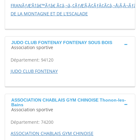
FRANÃƒÆ’Ã†â€™Ãƒâ€ Ã¢â‚¬â„¢ÃƒÆ’Ã‚Â¢ÃƒÂ¢Ã¢â‚¬Å¡Ã‚Â¬Ãƒâ€š
DE LA MONTAGNE ET DE L'ESCALADE
JUDO CLUB FONTENAY FONTENAY SOUS BOIS
Association sportive
Département: 94120
JUDO CLUB FONTENAY
ASSOCIATION CHABLAIS GYM CHINOISE Thonon-les-
Bains
Association sportive
Département: 74200
ASSOCIATION CHABLAIS GYM CHINOISE