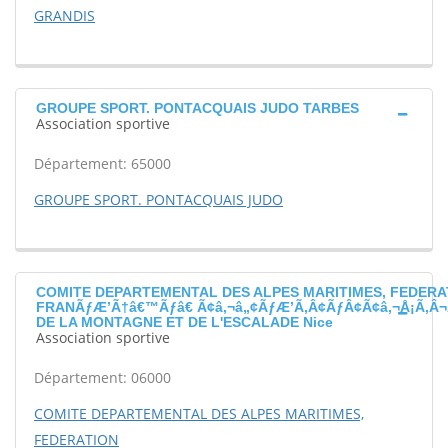
GRANDIS
GROUPE SPORT. PONTACQUAIS JUDO TARBES
Association sportive
Département: 65000
GROUPE SPORT. PONTACQUAIS JUDO
COMITE DEPARTEMENTAL DES ALPES MARITIMES, FEDERA
FRANÃƒÆ’Ã†â€™Ãƒâ€ Ã¢â‚¬â„¢ÃƒÆ’Ã‚Â¢ÃƒÂ¢Ã¢â‚¬Å¡Ã‚Â¬
DE LA MONTAGNE ET DE L'ESCALADE Nice
Association sportive
Département: 06000
COMITE DEPARTEMENTAL DES ALPES MARITIMES,
FEDERATION