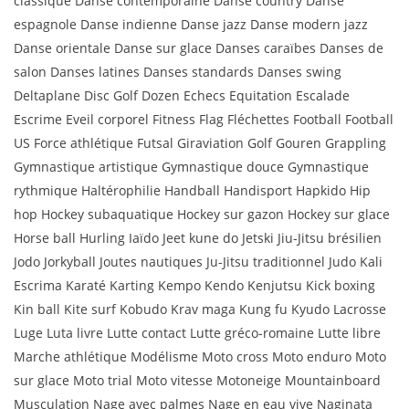
classique Danse contemporaine Danse country Danse
espagnole Danse indienne Danse jazz Danse modern jazz
Danse orientale Danse sur glace Danses caraïbes Danses de
salon Danses latines Danses standards Danses swing
Deltaplane Disc Golf Dozen Echecs Equitation Escalade
Escrime Eveil corporel Fitness Flag Fléchettes Football Football
US Force athlétique Futsal Giraviation Golf Gouren Grappling
Gymnastique artistique Gymnastique douce Gymnastique
rythmique Haltérophilie Handball Handisport Hapkido Hip
hop Hockey subaquatique Hockey sur gazon Hockey sur glace
Horse ball Hurling Iaïdo Jeet kune do Jetski Jiu-Jitsu brésilien
Jodo Jorkyball Joutes nautiques Ju-Jitsu traditionnel Judo Kali
Escrima Karaté Karting Kempo Kendo Kenjutsu Kick boxing
Kin ball Kite surf Kobudo Krav maga Kung fu Kyudo Lacrosse
Luge Luta livre Lutte contact Lutte gréco-romaine Lutte libre
Marche athlétique Modélisme Moto cross Moto enduro Moto
sur glace Moto trial Moto vitesse Motoneige Mountainboard
Musculation Nage avec palmes Nage en eau vive Naginata