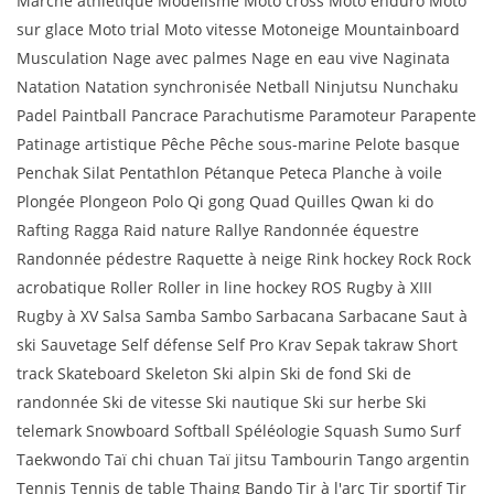
Marche athlétique Modélisme Moto cross Moto enduro Moto
sur glace Moto trial Moto vitesse Motoneige Mountainboard
Musculation Nage avec palmes Nage en eau vive Naginata
Natation Natation synchronisée Netball Ninjutsu Nunchaku
Padel Paintball Pancrace Parachutisme Paramoteur Parapente
Patinage artistique Pêche Pêche sous-marine Pelote basque
Penchak Silat Pentathlon Pétanque Peteca Planche à voile
Plongée Plongeon Polo Qi gong Quad Quilles Qwan ki do
Rafting Ragga Raid nature Rallye Randonnée équestre
Randonnée pédestre Raquette à neige Rink hockey Rock Rock
acrobatique Roller Roller in line hockey ROS Rugby à XIII
Rugby à XV Salsa Samba Sambo Sarbacana Sarbacane Saut à
ski Sauvetage Self défense Self Pro Krav Sepak takraw Short
track Skateboard Skeleton Ski alpin Ski de fond Ski de
randonnée Ski de vitesse Ski nautique Ski sur herbe Ski
telemark Snowboard Softball Spéléologie Squash Sumo Surf
Taekwondo Taï chi chuan Taï jitsu Tambourin Tango argentin
Tennis Tennis de table Thaing Bando Tir à l'arc Tir sportif Tir