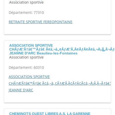
Association sportive
Département: 77310
RETRAITE SPORTIVE FEREOPONTAINE
ASSOCIATION SPORTIVE
CHÃƒÆ’Ã†â€™Ãƒâ€ Ã¢â‚¬â„¢ÃƒÆ’Ã‚Â¢ÃƒÂ¢Ã¢â‚¬Å¡Ã‚Â¬Ãƒ
JEANNE D'ARC Beaulieu-les-Fontaines
Association sportive
Département: 60310
ASSOCIATION SPORTIVE
CHÃƒÆ’Ã†â€™Ãƒâ€ Ã¢â‚¬â„¢ÃƒÆ’Ã‚Â¢ÃƒÂ¢Ã¢â‚¬Å¡Ã‚Â¬Ãƒâ€¦Ã
JEANNE D'ARC
CHEMINOTS OUEST LIBRES A.S. LA GARENNE