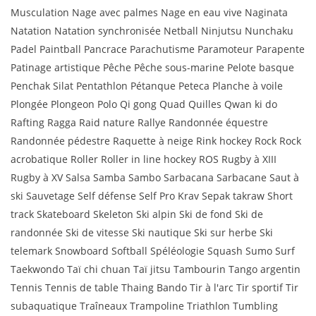
Musculation Nage avec palmes Nage en eau vive Naginata
Natation Natation synchronisée Netball Ninjutsu Nunchaku
Padel Paintball Pancrace Parachutisme Paramoteur Parapente
Patinage artistique Pêche Pêche sous-marine Pelote basque
Penchak Silat Pentathlon Pétanque Peteca Planche à voile
Plongée Plongeon Polo Qi gong Quad Quilles Qwan ki do
Rafting Ragga Raid nature Rallye Randonnée équestre
Randonnée pédestre Raquette à neige Rink hockey Rock Rock
acrobatique Roller Roller in line hockey ROS Rugby à XIII
Rugby à XV Salsa Samba Sambo Sarbacana Sarbacane Saut à
ski Sauvetage Self défense Self Pro Krav Sepak takraw Short
track Skateboard Skeleton Ski alpin Ski de fond Ski de
randonnée Ski de vitesse Ski nautique Ski sur herbe Ski
telemark Snowboard Softball Spéléologie Squash Sumo Surf
Taekwondo Taï chi chuan Taï jitsu Tambourin Tango argentin
Tennis Tennis de table Thaing Bando Tir à l'arc Tir sportif Tir
subaquatique Traîneaux Trampoline Triathlon Tumbling