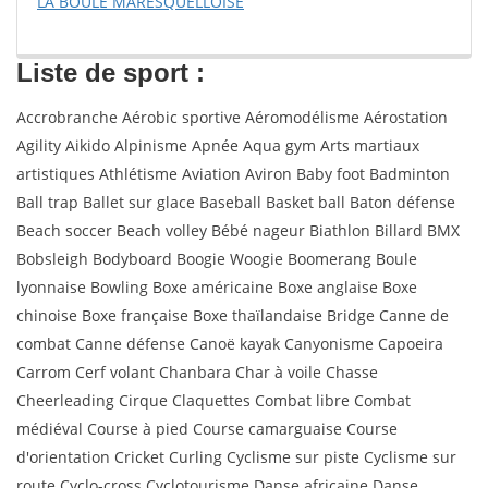
LA BOULE MARESQUELLOISE
Liste de sport :
Accrobranche Aérobic sportive Aéromodélisme Aérostation
Agility Aikido Alpinisme Apnée Aqua gym Arts martiaux
artistiques Athlétisme Aviation Aviron Baby foot Badminton
Ball trap Ballet sur glace Baseball Basket ball Baton défense
Beach soccer Beach volley Bébé nageur Biathlon Billard BMX
Bobsleigh Bodyboard Boogie Woogie Boomerang Boule
lyonnaise Bowling Boxe américaine Boxe anglaise Boxe
chinoise Boxe française Boxe thaïlandaise Bridge Canne de
combat Canne défense Canoë kayak Canyonisme Capoeira
Carrom Cerf volant Chanbara Char à voile Chasse
Cheerleading Cirque Claquettes Combat libre Combat
médiéval Course à pied Course camarguaise Course
d'orientation Cricket Curling Cyclisme sur piste Cyclisme sur
route Cyclo-cross Cyclotourisme Danse africaine Danse