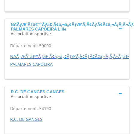
NAÃƒÆ’Ã†â€™Ãƒâ€ Ã¢â‚¬â„¢ÃƒÆ’Ã‚Â¢ÃƒÂ¢Ã¢â‚¬Å¡Ã‚Â¬Ãƒ
PALMARES CAPOEIRA Lille
Association sportive
Département: 59000
NAÃƒÆ’Ã†â€™Ãƒâ€ Ã¢â‚¬â„¢ÃƒÆ’Ã‚Â¢ÃƒÂ¢Ã¢â‚¬Å¡Ã‚Â¬Ãƒâ€šÃ
PALMARES CAPOEIRA
R.C. DE GANGES GANGES
Association sportive
Département: 34190
R.C. DE GANGES