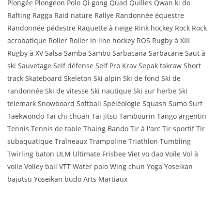
Plongée Plongeon Polo Qi gong Quad Quilles Qwan ki do
Rafting Ragga Raid nature Rallye Randonnée équestre
Randonnée pédestre Raquette à neige Rink hockey Rock Rock
acrobatique Roller Roller in line hockey ROS Rugby à XIII
Rugby à XV Salsa Samba Sambo Sarbacana Sarbacane Saut à
ski Sauvetage Self défense Self Pro Krav Sepak takraw Short
track Skateboard Skeleton Ski alpin Ski de fond Ski de
randonnée Ski de vitesse Ski nautique Ski sur herbe Ski
telemark Snowboard Softball Spéléologie Squash Sumo Surf
Taekwondo Taï chi chuan Taï jitsu Tambourin Tango argentin
Tennis Tennis de table Thaing Bando Tir à l'arc Tir sportif Tir
subaquatique Traîneaux Trampoline Triathlon Tumbling
Twirling baton ULM Ultimate Frisbee Viet vo dao Voile Vol à
voile Volley ball VTT Water polo Wing chun Yoga Yoseikan
bajutsu Yoseikan budo Arts Martiaux