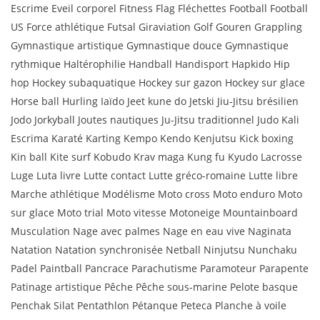
Escrime Eveil corporel Fitness Flag Fléchettes Football Football
US Force athlétique Futsal Giraviation Golf Gouren Grappling
Gymnastique artistique Gymnastique douce Gymnastique
rythmique Haltérophilie Handball Handisport Hapkido Hip
hop Hockey subaquatique Hockey sur gazon Hockey sur glace
Horse ball Hurling Iaïdo Jeet kune do Jetski Jiu-Jitsu brésilien
Jodo Jorkyball Joutes nautiques Ju-Jitsu traditionnel Judo Kali
Escrima Karaté Karting Kempo Kendo Kenjutsu Kick boxing
Kin ball Kite surf Kobudo Krav maga Kung fu Kyudo Lacrosse
Luge Luta livre Lutte contact Lutte gréco-romaine Lutte libre
Marche athlétique Modélisme Moto cross Moto enduro Moto
sur glace Moto trial Moto vitesse Motoneige Mountainboard
Musculation Nage avec palmes Nage en eau vive Naginata
Natation Natation synchronisée Netball Ninjutsu Nunchaku
Padel Paintball Pancrace Parachutisme Paramoteur Parapente
Patinage artistique Pêche Pêche sous-marine Pelote basque
Penchak Silat Pentathlon Pétanque Peteca Planche à voile