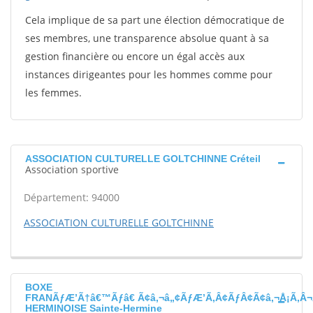
Cela implique de sa part une élection démocratique de
ses membres, une transparence absolue quant à sa
gestion financière ou encore un égal accès aux
instances dirigeantes pour les hommes comme pour
les femmes.
ASSOCIATION CULTURELLE GOLTCHINNE Créteil
Association sportive
Département: 94000
ASSOCIATION CULTURELLE GOLTCHINNE
BOXE
FRANÃƒÆ’Ã†â€™Ãƒâ€ Ã¢â‚¬â„¢ÃƒÆ’Ã‚Â¢ÃƒÂ¢Ã¢â‚¬Å¡Ã‚Â¬
HERMINOISE Sainte-Hermine