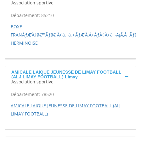
Association sportive
Département: 85210
BOXE
FRANÃƒÆ’Ã†â€™Ãƒâ€ Ã¢â‚¬â„¢ÃƒÆ’Ã‚Â¢ÃƒÂ¢Ã¢â‚¬Å¡Ã‚Â¬Ãƒâ€š
HERMINOISE
AMICALE LAIQUE JEUNESSE DE LIMAY FOOTBALL
(ALJ LIMAY FOOTBALL) Limay
Association sportive
Département: 78520
AMICALE LAIQUE JEUNESSE DE LIMAY FOOTBALL (ALJ
LIMAY FOOTBALL)