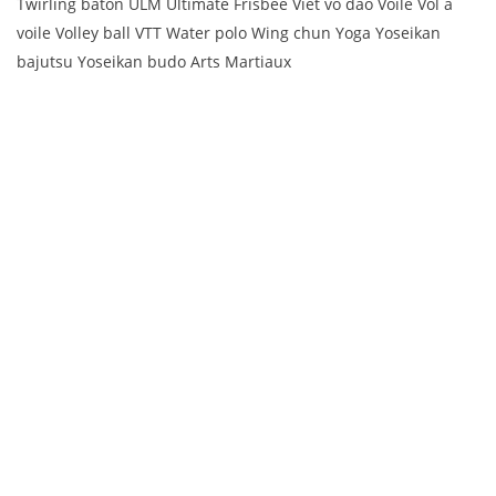
Twirling baton ULM Ultimate Frisbee Viet vo dao Voile Vol à
voile Volley ball VTT Water polo Wing chun Yoga Yoseikan
bajutsu Yoseikan budo Arts Martiaux