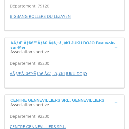
Département: 79120
BIGBANG ROLLERS DU LEZAYEN
AÃƒÆ’Ã†â€™Ãƒâ€ Ã¢â‚¬â„¢KI JUKU DOJO Beauvoir-
sur-Mer
Association sportive
Département: 85230
AÃƒÆ’Ã†â€™Ãƒâ€ Ã¢â‚¬â„¢KI JUKU DOJO
CENTRE GENNEVILLIERS SP.L. GENNEVILLIERS
Association sportive
Département: 92230
CENTRE GENNEVILLIERS SP.L.