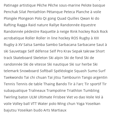
Patinage artistique Pêche Pêche sous-marine Pelote basque
Penchak Silat Pentathlon Pétanque Peteca Planche à voile
Plongée Plongeon Polo Qi gong Quad Quilles Qwan ki do
Rafting Ragga Raid nature Rallye Randonnée équestre
Randonnée pédestre Raquette à neige Rink hockey Rock Rock
acrobatique Roller Roller in line hockey ROS Rugby à XIII
Rugby à XV Salsa Samba Sambo Sarbacana Sarbacane Saut à
ski Sauvetage Self défense Self Pro Krav Sepak takraw Short
track Skateboard Skeleton Ski alpin Ski de fond Ski de
randonnée Ski de vitesse Ski nautique Ski sur herbe Ski
telemark Snowboard Softball Spéléologie Squash Sumo Surf
Taekwondo Taï chi chuan Taï jitsu Tambourin Tango argentin
Tennis Tennis de table Thaing Bando Tir à l'arc Tir sportif Tir
subaquatique Traîneaux Trampoline Triathlon Tumbling
Twirling baton ULM Ultimate Frisbee Viet vo dao Voile Vol à
voile Volley ball VTT Water polo Wing chun Yoga Yoseikan
bajutsu Yoseikan budo Arts Martiaux