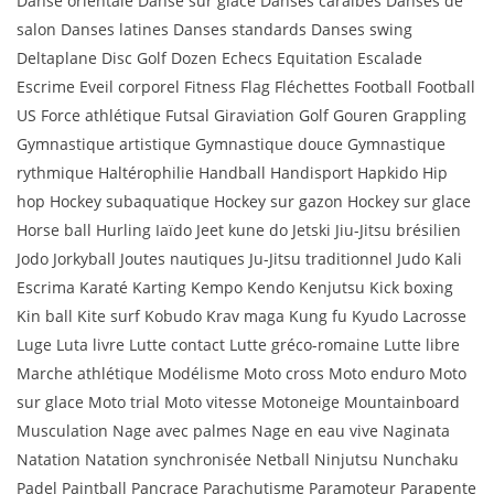
Danse orientale Danse sur glace Danses caraïbes Danses de
salon Danses latines Danses standards Danses swing
Deltaplane Disc Golf Dozen Echecs Equitation Escalade
Escrime Eveil corporel Fitness Flag Fléchettes Football Football
US Force athlétique Futsal Giraviation Golf Gouren Grappling
Gymnastique artistique Gymnastique douce Gymnastique
rythmique Haltérophilie Handball Handisport Hapkido Hip
hop Hockey subaquatique Hockey sur gazon Hockey sur glace
Horse ball Hurling Iaïdo Jeet kune do Jetski Jiu-Jitsu brésilien
Jodo Jorkyball Joutes nautiques Ju-Jitsu traditionnel Judo Kali
Escrima Karaté Karting Kempo Kendo Kenjutsu Kick boxing
Kin ball Kite surf Kobudo Krav maga Kung fu Kyudo Lacrosse
Luge Luta livre Lutte contact Lutte gréco-romaine Lutte libre
Marche athlétique Modélisme Moto cross Moto enduro Moto
sur glace Moto trial Moto vitesse Motoneige Mountainboard
Musculation Nage avec palmes Nage en eau vive Naginata
Natation Natation synchronisée Netball Ninjutsu Nunchaku
Padel Paintball Pancrace Parachutisme Paramoteur Parapente