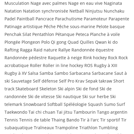
Musculation Nage avec palmes Nage en eau vive Naginata
Natation Natation synchronisée Netball Ninjutsu Nunchaku
Padel Paintball Pancrace Parachutisme Paramoteur Parapente
Patinage artistique Pêche Pêche sous-marine Pelote basque
Penchak Silat Pentathlon Pétanque Peteca Planche à voile
Plongée Plongeon Polo Qi gong Quad Quilles Qwan ki do
Rafting Ragga Raid nature Rallye Randonnée équestre
Randonnée pédestre Raquette à neige Rink hockey Rock Rock
acrobatique Roller Roller in line hockey ROS Rugby à XIII
Rugby à XV Salsa Samba Sambo Sarbacana Sarbacane Saut à
ski Sauvetage Self défense Self Pro Krav Sepak takraw Short
track Skateboard Skeleton Ski alpin Ski de fond Ski de
randonnée Ski de vitesse Ski nautique Ski sur herbe Ski
telemark Snowboard Softball Spéléologie Squash Sumo Surf
Taekwondo Taï chi chuan Taï jitsu Tambourin Tango argentin
Tennis Tennis de table Thaing Bando Tir à l'arc Tir sportif Tir
subaquatique Traîneaux Trampoline Triathlon Tumbling