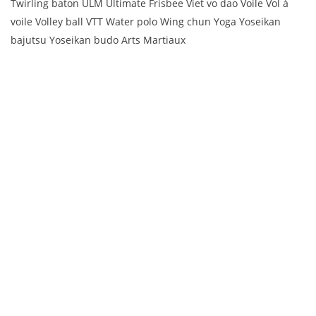
Twirling baton ULM Ultimate Frisbee Viet vo dao Voile Vol à
voile Volley ball VTT Water polo Wing chun Yoga Yoseikan
bajutsu Yoseikan budo Arts Martiaux