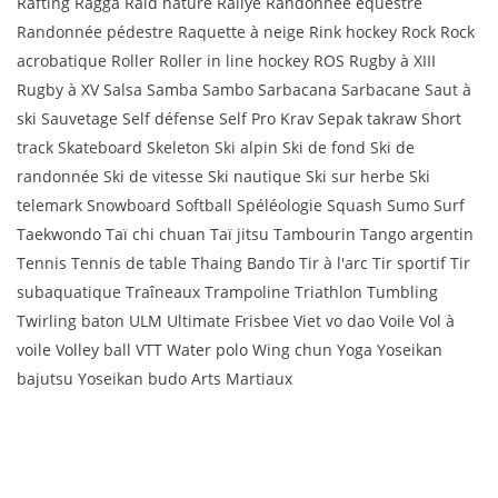
Rafting Ragga Raid nature Rallye Randonnée équestre
Randonnée pédestre Raquette à neige Rink hockey Rock Rock
acrobatique Roller Roller in line hockey ROS Rugby à XIII
Rugby à XV Salsa Samba Sambo Sarbacana Sarbacane Saut à
ski Sauvetage Self défense Self Pro Krav Sepak takraw Short
track Skateboard Skeleton Ski alpin Ski de fond Ski de
randonnée Ski de vitesse Ski nautique Ski sur herbe Ski
telemark Snowboard Softball Spéléologie Squash Sumo Surf
Taekwondo Taï chi chuan Taï jitsu Tambourin Tango argentin
Tennis Tennis de table Thaing Bando Tir à l'arc Tir sportif Tir
subaquatique Traîneaux Trampoline Triathlon Tumbling
Twirling baton ULM Ultimate Frisbee Viet vo dao Voile Vol à
voile Volley ball VTT Water polo Wing chun Yoga Yoseikan
bajutsu Yoseikan budo Arts Martiaux