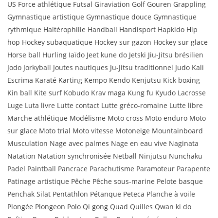
US Force athlétique Futsal Giraviation Golf Gouren Grappling
Gymnastique artistique Gymnastique douce Gymnastique
rythmique Haltérophilie Handball Handisport Hapkido Hip
hop Hockey subaquatique Hockey sur gazon Hockey sur glace
Horse ball Hurling Iaïdo Jeet kune do Jetski Jiu-Jitsu brésilien
Jodo Jorkyball Joutes nautiques Ju-Jitsu traditionnel Judo Kali
Escrima Karaté Karting Kempo Kendo Kenjutsu Kick boxing
Kin ball Kite surf Kobudo Krav maga Kung fu Kyudo Lacrosse
Luge Luta livre Lutte contact Lutte gréco-romaine Lutte libre
Marche athlétique Modélisme Moto cross Moto enduro Moto
sur glace Moto trial Moto vitesse Motoneige Mountainboard
Musculation Nage avec palmes Nage en eau vive Naginata
Natation Natation synchronisée Netball Ninjutsu Nunchaku
Padel Paintball Pancrace Parachutisme Paramoteur Parapente
Patinage artistique Pêche Pêche sous-marine Pelote basque
Penchak Silat Pentathlon Pétanque Peteca Planche à voile
Plongée Plongeon Polo Qi gong Quad Quilles Qwan ki do