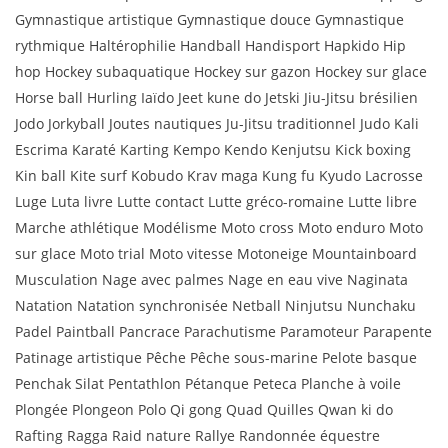
Gymnastique artistique Gymnastique douce Gymnastique
rythmique Haltérophilie Handball Handisport Hapkido Hip
hop Hockey subaquatique Hockey sur gazon Hockey sur glace
Horse ball Hurling Iaïdo Jeet kune do Jetski Jiu-Jitsu brésilien
Jodo Jorkyball Joutes nautiques Ju-Jitsu traditionnel Judo Kali
Escrima Karaté Karting Kempo Kendo Kenjutsu Kick boxing
Kin ball Kite surf Kobudo Krav maga Kung fu Kyudo Lacrosse
Luge Luta livre Lutte contact Lutte gréco-romaine Lutte libre
Marche athlétique Modélisme Moto cross Moto enduro Moto
sur glace Moto trial Moto vitesse Motoneige Mountainboard
Musculation Nage avec palmes Nage en eau vive Naginata
Natation Natation synchronisée Netball Ninjutsu Nunchaku
Padel Paintball Pancrace Parachutisme Paramoteur Parapente
Patinage artistique Pêche Pêche sous-marine Pelote basque
Penchak Silat Pentathlon Pétanque Peteca Planche à voile
Plongée Plongeon Polo Qi gong Quad Quilles Qwan ki do
Rafting Ragga Raid nature Rallye Randonnée équestre