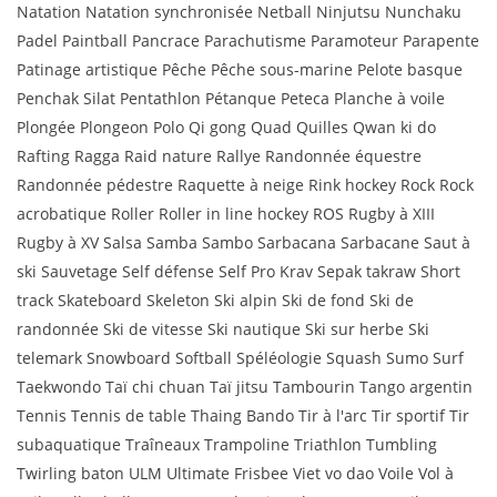
Natation Natation synchronisée Netball Ninjutsu Nunchaku
Padel Paintball Pancrace Parachutisme Paramoteur Parapente
Patinage artistique Pêche Pêche sous-marine Pelote basque
Penchak Silat Pentathlon Pétanque Peteca Planche à voile
Plongée Plongeon Polo Qi gong Quad Quilles Qwan ki do
Rafting Ragga Raid nature Rallye Randonnée équestre
Randonnée pédestre Raquette à neige Rink hockey Rock Rock
acrobatique Roller Roller in line hockey ROS Rugby à XIII
Rugby à XV Salsa Samba Sambo Sarbacana Sarbacane Saut à
ski Sauvetage Self défense Self Pro Krav Sepak takraw Short
track Skateboard Skeleton Ski alpin Ski de fond Ski de
randonnée Ski de vitesse Ski nautique Ski sur herbe Ski
telemark Snowboard Softball Spéléologie Squash Sumo Surf
Taekwondo Taï chi chuan Taï jitsu Tambourin Tango argentin
Tennis Tennis de table Thaing Bando Tir à l'arc Tir sportif Tir
subaquatique Traîneaux Trampoline Triathlon Tumbling
Twirling baton ULM Ultimate Frisbee Viet vo dao Voile Vol à