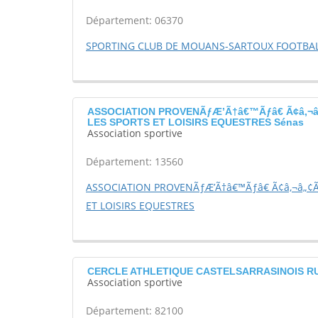
Département: 06370
SPORTING CLUB DE MOUANS-SARTOUX FOOTBA
ASSOCIATION PROVENÃƒÆ’Ã†â€™Ãƒâ€ Ã¢â‚¬â
LES SPORTS ET LOISIRS EQUESTRES Sénas
Association sportive
Département: 13560
ASSOCIATION PROVENÃƒÆ’Ã†â€™Ãƒâ€ Ã¢â‚¬â„¢Ãƒ
ET LOISIRS EQUESTRES
CERCLE ATHLETIQUE CASTELSARRASINOIS RUG
Association sportive
Département: 82100