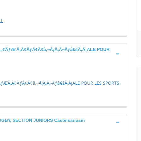
LL
„¢ÃƒÆ’Ã‚Â¢ÃƒÂ¢Ã¢â‚¬Å¡Ã‚Â¬Ãƒâ€šÃ‚Â¡ALE POUR
Æ’Ã‚Â¢ÃƒÂ¢Ã¢â‚¬Å¡Ã‚Â¬Ãƒâ€šÃ‚Â¡ALE POUR LES SPORTS
BY, SECTION JUNIORS Castelsarrasin