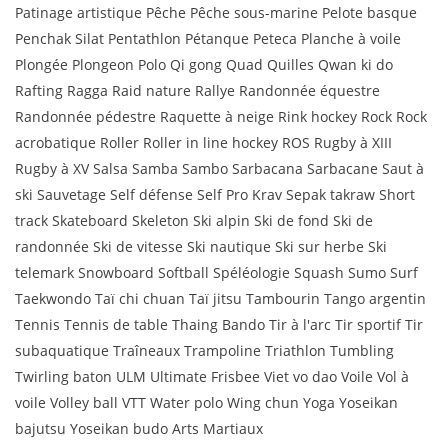
Patinage artistique Pêche Pêche sous-marine Pelote basque
Penchak Silat Pentathlon Pétanque Peteca Planche à voile
Plongée Plongeon Polo Qi gong Quad Quilles Qwan ki do
Rafting Ragga Raid nature Rallye Randonnée équestre
Randonnée pédestre Raquette à neige Rink hockey Rock Rock
acrobatique Roller Roller in line hockey ROS Rugby à XIII
Rugby à XV Salsa Samba Sambo Sarbacana Sarbacane Saut à
ski Sauvetage Self défense Self Pro Krav Sepak takraw Short
track Skateboard Skeleton Ski alpin Ski de fond Ski de
randonnée Ski de vitesse Ski nautique Ski sur herbe Ski
telemark Snowboard Softball Spéléologie Squash Sumo Surf
Taekwondo Taï chi chuan Taï jitsu Tambourin Tango argentin
Tennis Tennis de table Thaing Bando Tir à l'arc Tir sportif Tir
subaquatique Traîneaux Trampoline Triathlon Tumbling
Twirling baton ULM Ultimate Frisbee Viet vo dao Voile Vol à
voile Volley ball VTT Water polo Wing chun Yoga Yoseikan
bajutsu Yoseikan budo Arts Martiaux