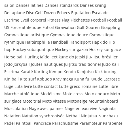
salon Danses latines Danses standards Danses swing
Deltaplane Disc Golf Dozen Echecs Equitation Escalade
Escrime Eveil corporel Fitness Flag Fléchettes Football Football
US Force athlétique Futsal Giraviation Golf Gouren Grappling
Gymnastique artistique Gymnastique douce Gymnastique
rythmique Haltérophilie Handball Handisport Hapkido Hip
hop Hockey subaquatique Hockey sur gazon Hockey sur glace
Horse ball Hurling Iaïdo Jeet kune do Jetski Jiu-Jitsu brésilien
Jodo Jorkyball Joutes nautiques Ju-Jitsu traditionnel Judo Kali
Escrima Karaté Karting Kempo Kendo Kenjutsu Kick boxing
Kin ball Kite surf Kobudo Krav maga Kung fu Kyudo Lacrosse
Luge Luta livre Lutte contact Lutte gréco-romaine Lutte libre
Marche athlétique Modélisme Moto cross Moto enduro Moto
sur glace Moto trial Moto vitesse Motoneige Mountainboard
Musculation Nage avec palmes Nage en eau vive Naginata
Natation Natation synchronisée Netball Ninjutsu Nunchaku
Padel Paintball Pancrace Parachutisme Paramoteur Parapente