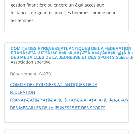
gestion financière ou encore un égal accès aux
instances dirigeantes pour les hommes comme pour
les femmes.
COMITE DES PYRENEES ATLANTIQUES DE LA FEDERATION
FRANÃƒÆ’Ã†â€™Ãƒâ€ Ã¢â‚¬â„¢ÃƒÆ’Ã‚Â¢ÃƒÂ¢Ã¢â‚¬Å¡Ã‚Â¬
DES MEDAILLES DE LA JEUNESSE ET DES SPORTS Salies-d
Association sportive
Département: 64270
COMITE DES PYRENEES ATLANTIQUES DE LA
FEDERATION
FRANÃƒÆ’Ã†â€™Ãƒâ€ Ã¢â‚¬â„¢ÃƒÆ’Ã‚Â¢ÃƒÂ¢Ã¢â‚¬Å¡Ã‚Â¬Ãƒâ€š
DES MEDAILLES DE LA JEUNESSE ET DES SPORTS