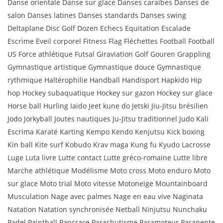
Danse orientale Danse sur glace Danses caraïbes Danses de
salon Danses latines Danses standards Danses swing
Deltaplane Disc Golf Dozen Echecs Equitation Escalade
Escrime Eveil corporel Fitness Flag Fléchettes Football Football
US Force athlétique Futsal Giraviation Golf Gouren Grappling
Gymnastique artistique Gymnastique douce Gymnastique
rythmique Haltérophilie Handball Handisport Hapkido Hip
hop Hockey subaquatique Hockey sur gazon Hockey sur glace
Horse ball Hurling Iaïdo Jeet kune do Jetski Jiu-Jitsu brésilien
Jodo Jorkyball Joutes nautiques Ju-Jitsu traditionnel Judo Kali
Escrima Karaté Karting Kempo Kendo Kenjutsu Kick boxing
Kin ball Kite surf Kobudo Krav maga Kung fu Kyudo Lacrosse
Luge Luta livre Lutte contact Lutte gréco-romaine Lutte libre
Marche athlétique Modélisme Moto cross Moto enduro Moto
sur glace Moto trial Moto vitesse Motoneige Mountainboard
Musculation Nage avec palmes Nage en eau vive Naginata
Natation Natation synchronisée Netball Ninjutsu Nunchaku
Padel Paintball Pancrace Parachutisme Paramoteur Parapente