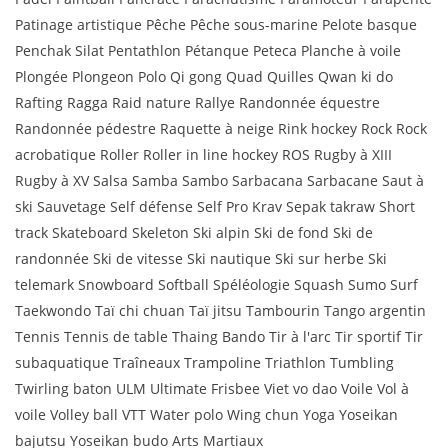
Patinage artistique Pêche Pêche sous-marine Pelote basque
Penchak Silat Pentathlon Pétanque Peteca Planche à voile
Plongée Plongeon Polo Qi gong Quad Quilles Qwan ki do
Rafting Ragga Raid nature Rallye Randonnée équestre
Randonnée pédestre Raquette à neige Rink hockey Rock Rock
acrobatique Roller Roller in line hockey ROS Rugby à XIII
Rugby à XV Salsa Samba Sambo Sarbacana Sarbacane Saut à
ski Sauvetage Self défense Self Pro Krav Sepak takraw Short
track Skateboard Skeleton Ski alpin Ski de fond Ski de
randonnée Ski de vitesse Ski nautique Ski sur herbe Ski
telemark Snowboard Softball Spéléologie Squash Sumo Surf
Taekwondo Taï chi chuan Taï jitsu Tambourin Tango argentin
Tennis Tennis de table Thaing Bando Tir à l'arc Tir sportif Tir
subaquatique Traîneaux Trampoline Triathlon Tumbling
Twirling baton ULM Ultimate Frisbee Viet vo dao Voile Vol à
voile Volley ball VTT Water polo Wing chun Yoga Yoseikan
bajutsu Yoseikan budo Arts Martiaux