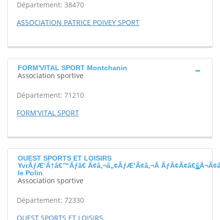
Département: 38470
ASSOCIATION PATRICE POIVEY SPORT
FORM'VITAL SPORT Montchanin
Association sportive
Département: 71210
FORM'VITAL SPORT
OUEST SPORTS ET LOISIRS
YvrÃƒÆ’Ã†â€™Ãƒâ€ Ã¢â‚¬â„¢ÃƒÆ’Ã¢â‚¬Â ÃƒÂ¢Ã¢â€šÂ¬Ã¢
le Polin
Association sportive
Département: 72330
OUEST SPORTS ET LOISIRS