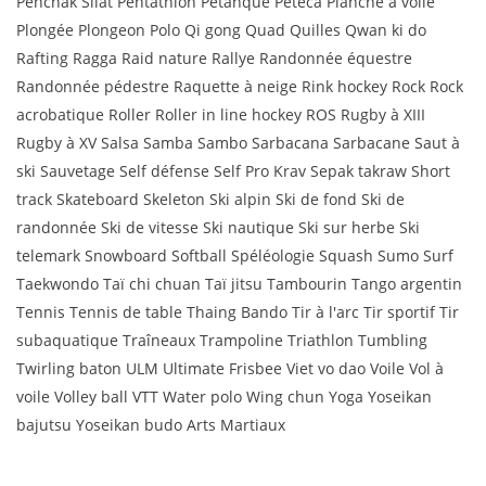
Penchak Silat Pentathlon Pétanque Peteca Planche à voile
Plongée Plongeon Polo Qi gong Quad Quilles Qwan ki do
Rafting Ragga Raid nature Rallye Randonnée équestre
Randonnée pédestre Raquette à neige Rink hockey Rock Rock
acrobatique Roller Roller in line hockey ROS Rugby à XIII
Rugby à XV Salsa Samba Sambo Sarbacana Sarbacane Saut à
ski Sauvetage Self défense Self Pro Krav Sepak takraw Short
track Skateboard Skeleton Ski alpin Ski de fond Ski de
randonnée Ski de vitesse Ski nautique Ski sur herbe Ski
telemark Snowboard Softball Spéléologie Squash Sumo Surf
Taekwondo Taï chi chuan Taï jitsu Tambourin Tango argentin
Tennis Tennis de table Thaing Bando Tir à l'arc Tir sportif Tir
subaquatique Traîneaux Trampoline Triathlon Tumbling
Twirling baton ULM Ultimate Frisbee Viet vo dao Voile Vol à
voile Volley ball VTT Water polo Wing chun Yoga Yoseikan
bajutsu Yoseikan budo Arts Martiaux