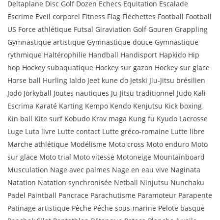
Deltaplane Disc Golf Dozen Echecs Equitation Escalade
Escrime Eveil corporel Fitness Flag Fléchettes Football Football
US Force athlétique Futsal Giraviation Golf Gouren Grappling
Gymnastique artistique Gymnastique douce Gymnastique
rythmique Haltérophilie Handball Handisport Hapkido Hip
hop Hockey subaquatique Hockey sur gazon Hockey sur glace
Horse ball Hurling Iaïdo Jeet kune do Jetski Jiu-Jitsu brésilien
Jodo Jorkyball Joutes nautiques Ju-Jitsu traditionnel Judo Kali
Escrima Karaté Karting Kempo Kendo Kenjutsu Kick boxing
Kin ball Kite surf Kobudo Krav maga Kung fu Kyudo Lacrosse
Luge Luta livre Lutte contact Lutte gréco-romaine Lutte libre
Marche athlétique Modélisme Moto cross Moto enduro Moto
sur glace Moto trial Moto vitesse Motoneige Mountainboard
Musculation Nage avec palmes Nage en eau vive Naginata
Natation Natation synchronisée Netball Ninjutsu Nunchaku
Padel Paintball Pancrace Parachutisme Paramoteur Parapente
Patinage artistique Pêche Pêche sous-marine Pelote basque