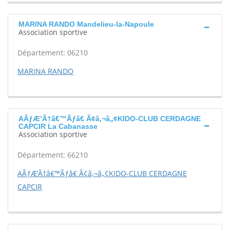
MARINA RANDO Mandelieu-la-Napoule
Association sportive
Département: 06210
MARINA RANDO
AÃƒÆ’Ã†â€™Ãƒâ€ Ã¢â‚¬â„¢KIDO-CLUB CERDAGNE
CAPCIR La Cabanasse
Association sportive
Département: 66210
AÃƒÆ’Ã†â€™Ãƒâ€ Ã¢â‚¬â„¢KIDO-CLUB CERDAGNE
CAPCIR