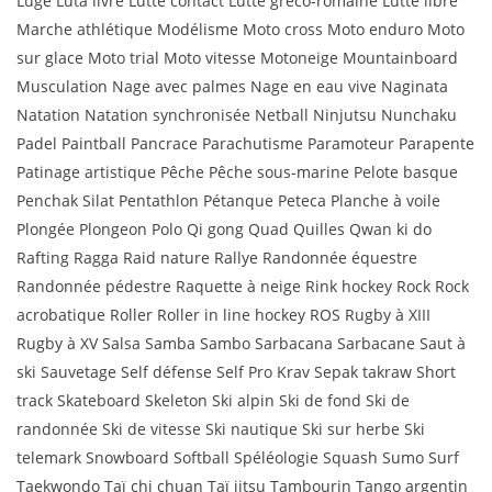
Luge Luta livre Lutte contact Lutte gréco-romaine Lutte libre
Marche athlétique Modélisme Moto cross Moto enduro Moto
sur glace Moto trial Moto vitesse Motoneige Mountainboard
Musculation Nage avec palmes Nage en eau vive Naginata
Natation Natation synchronisée Netball Ninjutsu Nunchaku
Padel Paintball Pancrace Parachutisme Paramoteur Parapente
Patinage artistique Pêche Pêche sous-marine Pelote basque
Penchak Silat Pentathlon Pétanque Peteca Planche à voile
Plongée Plongeon Polo Qi gong Quad Quilles Qwan ki do
Rafting Ragga Raid nature Rallye Randonnée équestre
Randonnée pédestre Raquette à neige Rink hockey Rock Rock
acrobatique Roller Roller in line hockey ROS Rugby à XIII
Rugby à XV Salsa Samba Sambo Sarbacana Sarbacane Saut à
ski Sauvetage Self défense Self Pro Krav Sepak takraw Short
track Skateboard Skeleton Ski alpin Ski de fond Ski de
randonnée Ski de vitesse Ski nautique Ski sur herbe Ski
telemark Snowboard Softball Spéléologie Squash Sumo Surf
Taekwondo Taï chi chuan Taï jitsu Tambourin Tango argentin