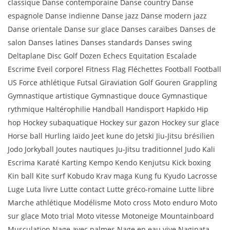
classique Danse contemporaine Danse country Danse
espagnole Danse indienne Danse jazz Danse modern jazz
Danse orientale Danse sur glace Danses caraïbes Danses de
salon Danses latines Danses standards Danses swing
Deltaplane Disc Golf Dozen Echecs Equitation Escalade
Escrime Eveil corporel Fitness Flag Fléchettes Football Football
US Force athlétique Futsal Giraviation Golf Gouren Grappling
Gymnastique artistique Gymnastique douce Gymnastique
rythmique Haltérophilie Handball Handisport Hapkido Hip
hop Hockey subaquatique Hockey sur gazon Hockey sur glace
Horse ball Hurling Iaïdo Jeet kune do Jetski Jiu-Jitsu brésilien
Jodo Jorkyball Joutes nautiques Ju-Jitsu traditionnel Judo Kali
Escrima Karaté Karting Kempo Kendo Kenjutsu Kick boxing
Kin ball Kite surf Kobudo Krav maga Kung fu Kyudo Lacrosse
Luge Luta livre Lutte contact Lutte gréco-romaine Lutte libre
Marche athlétique Modélisme Moto cross Moto enduro Moto
sur glace Moto trial Moto vitesse Motoneige Mountainboard
Musculation Nage avec palmes Nage en eau vive Naginata