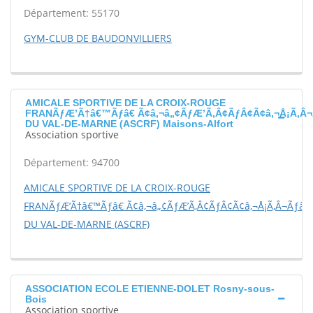
Département: 55170
GYM-CLUB DE BAUDONVILLIERS
AMICALE SPORTIVE DE LA CROIX-ROUGE
FRANÃƒÆ’Ã†â€™Ãƒâ€ Ã¢â‚¬â„¢ÃƒÆ’Ã‚Â¢ÃƒÂ¢Ã¢â‚¬Å¡Ã‚Â¬
DU VAL-DE-MARNE (ASCRF) Maisons-Alfort
Association sportive
Département: 94700
AMICALE SPORTIVE DE LA CROIX-ROUGE
FRANÃƒÆ’Ã†â€™Ãƒâ€ Ã¢â‚¬â„¢ÃƒÆ’Ã‚Â¢ÃƒÂ¢Ã¢â‚¬Å¡Ã‚Â¬Ãƒâ€š
DU VAL-DE-MARNE (ASCRF)
ASSOCIATION ECOLE ETIENNE-DOLET Rosny-sous-
Bois
Association sportive