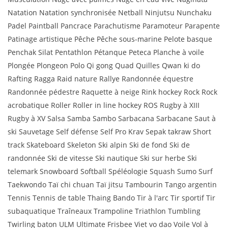
Natation Natation synchronisée Netball Ninjutsu Nunchaku
Padel Paintball Pancrace Parachutisme Paramoteur Parapente
Patinage artistique Pêche Pêche sous-marine Pelote basque
Penchak Silat Pentathlon Pétanque Peteca Planche à voile
Plongée Plongeon Polo Qi gong Quad Quilles Qwan ki do
Rafting Ragga Raid nature Rallye Randonnée équestre
Randonnée pédestre Raquette à neige Rink hockey Rock Rock
acrobatique Roller Roller in line hockey ROS Rugby à XIII
Rugby à XV Salsa Samba Sambo Sarbacana Sarbacane Saut à
ski Sauvetage Self défense Self Pro Krav Sepak takraw Short
track Skateboard Skeleton Ski alpin Ski de fond Ski de
randonnée Ski de vitesse Ski nautique Ski sur herbe Ski
telemark Snowboard Softball Spéléologie Squash Sumo Surf
Taekwondo Taï chi chuan Taï jitsu Tambourin Tango argentin
Tennis Tennis de table Thaing Bando Tir à l'arc Tir sportif Tir
subaquatique Traîneaux Trampoline Triathlon Tumbling
Twirling baton ULM Ultimate Frisbee Viet vo dao Voile Vol à