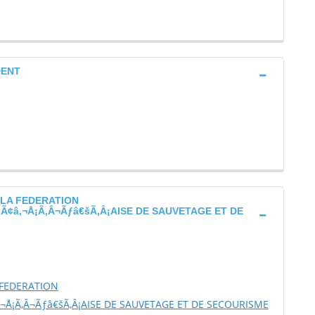
DENT
 LA FEDERATION
¢â‚¬Å¡Ã‚Â¬Ãƒâ€šÃ‚Â¡AISE DE SAUVETAGE ET DE
 FEDERATION
¬Å¡Ã‚Â¬Ãƒâ€šÃ‚Â¡AISE DE SAUVETAGE ET DE SECOURISME