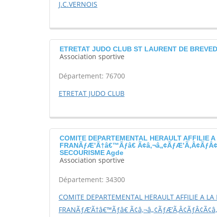
J.C.VERNOIS
ETRETAT JUDO CLUB ST LAURENT DE BREVE
Association sportive
Département: 76700
ETRETAT JUDO CLUB
COMITE DEPARTEMENTAL HERAULT AFFILIE A
FRANÃƒÆ’Ã†â€™Ãƒâ€ Ã¢â‚¬â„¢ÃƒÆ’Ã‚Â¢ÃƒÂ¢Ã
SECOURISME Agde
Association sportive
Département: 34300
COMITE DEPARTEMENTAL HERAULT AFFILIE A LA
FRANÃƒÆ’Ã†â€™Ãƒâ€ Ã¢â‚¬â„¢ÃƒÆ’Ã‚Â¢ÃƒÂ¢Ã¢â‚