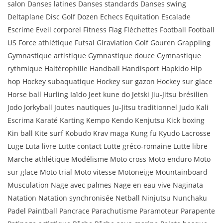
salon Danses latines Danses standards Danses swing
Deltaplane Disc Golf Dozen Echecs Equitation Escalade
Escrime Eveil corporel Fitness Flag Fléchettes Football Football
US Force athlétique Futsal Giraviation Golf Gouren Grappling
Gymnastique artistique Gymnastique douce Gymnastique
rythmique Haltérophilie Handball Handisport Hapkido Hip
hop Hockey subaquatique Hockey sur gazon Hockey sur glace
Horse ball Hurling Iaïdo Jeet kune do Jetski Jiu-Jitsu brésilien
Jodo Jorkyball Joutes nautiques Ju-Jitsu traditionnel Judo Kali
Escrima Karaté Karting Kempo Kendo Kenjutsu Kick boxing
Kin ball Kite surf Kobudo Krav maga Kung fu Kyudo Lacrosse
Luge Luta livre Lutte contact Lutte gréco-romaine Lutte libre
Marche athlétique Modélisme Moto cross Moto enduro Moto
sur glace Moto trial Moto vitesse Motoneige Mountainboard
Musculation Nage avec palmes Nage en eau vive Naginata
Natation Natation synchronisée Netball Ninjutsu Nunchaku
Padel Paintball Pancrace Parachutisme Paramoteur Parapente