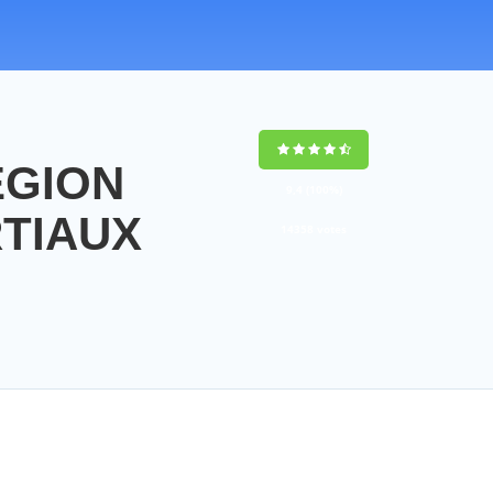
EGION
9,4
(100%)
RTIAUX
14358
votes