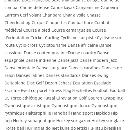
combat Canne défense Canoë kayak Canyonisme Capoeira
Carrom Cerf volant Chanbara Char à voile Chasse
Cheerleading Cirque Claquettes Combat libre Combat
médiéval Course à pied Course camarguaise Course
d'orientation Cricket Curling Cyclisme sur piste Cyclisme sur
route Cyclo-cross Cyclotourisme Danse africaine Danse
classique Danse contemporaine Danse country Danse
espagnole Danse indienne Danse jazz Danse modern jazz
Danse orientale Danse sur glace Danses caraïbes Danses de
salon Danses latines Danses standards Danses swing
Deltaplane Disc Golf Dozen Echecs Equitation Escalade
Escrime Eveil corporel Fitness Flag Fléchettes Football Football
US Force athlétique Futsal Giraviation Golf Gouren Grappling
Gymnastique artistique Gymnastique douce Gymnastique
rythmique Haltérophilie Handball Handisport Hapkido Hip
hop Hockey subaquatique Hockey sur gazon Hockey sur glace
Horse ball Hurling Iaïdo Jeet kune do Jetski Jiu-Jitsu brésilien