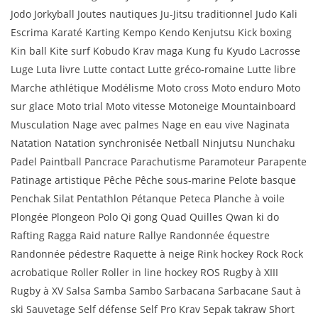
Jodo Jorkyball Joutes nautiques Ju-Jitsu traditionnel Judo Kali
Escrima Karaté Karting Kempo Kendo Kenjutsu Kick boxing
Kin ball Kite surf Kobudo Krav maga Kung fu Kyudo Lacrosse
Luge Luta livre Lutte contact Lutte gréco-romaine Lutte libre
Marche athlétique Modélisme Moto cross Moto enduro Moto
sur glace Moto trial Moto vitesse Motoneige Mountainboard
Musculation Nage avec palmes Nage en eau vive Naginata
Natation Natation synchronisée Netball Ninjutsu Nunchaku
Padel Paintball Pancrace Parachutisme Paramoteur Parapente
Patinage artistique Pêche Pêche sous-marine Pelote basque
Penchak Silat Pentathlon Pétanque Peteca Planche à voile
Plongée Plongeon Polo Qi gong Quad Quilles Qwan ki do
Rafting Ragga Raid nature Rallye Randonnée équestre
Randonnée pédestre Raquette à neige Rink hockey Rock Rock
acrobatique Roller Roller in line hockey ROS Rugby à XIII
Rugby à XV Salsa Samba Sambo Sarbacana Sarbacane Saut à
ski Sauvetage Self défense Self Pro Krav Sepak takraw Short