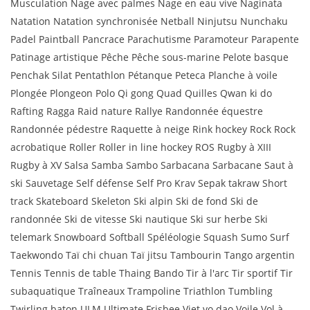
Musculation Nage avec palmes Nage en eau vive Naginata
Natation Natation synchronisée Netball Ninjutsu Nunchaku
Padel Paintball Pancrace Parachutisme Paramoteur Parapente
Patinage artistique Pêche Pêche sous-marine Pelote basque
Penchak Silat Pentathlon Pétanque Peteca Planche à voile
Plongée Plongeon Polo Qi gong Quad Quilles Qwan ki do
Rafting Ragga Raid nature Rallye Randonnée équestre
Randonnée pédestre Raquette à neige Rink hockey Rock Rock
acrobatique Roller Roller in line hockey ROS Rugby à XIII
Rugby à XV Salsa Samba Sambo Sarbacana Sarbacane Saut à
ski Sauvetage Self défense Self Pro Krav Sepak takraw Short
track Skateboard Skeleton Ski alpin Ski de fond Ski de
randonnée Ski de vitesse Ski nautique Ski sur herbe Ski
telemark Snowboard Softball Spéléologie Squash Sumo Surf
Taekwondo Taï chi chuan Taï jitsu Tambourin Tango argentin
Tennis Tennis de table Thaing Bando Tir à l'arc Tir sportif Tir
subaquatique Traîneaux Trampoline Triathlon Tumbling
Twirling baton ULM Ultimate Frisbee Viet vo dao Voile Vol à