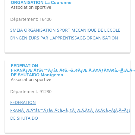
ORGANISATION La Couronne
Association sportive
Département: 16400
SMEIA ORGANISATION SPORT MECANIQUE DE L'ECOLE
D'INGENIEURS PAR L'APPRENTISSAGE-ORGANISATION
FEDERATION
FRANÃƒÆ’Ã†â€™Ãƒâ€ Ã¢â‚¬â„¢ÃƒÆ’Ã‚Â¢ÃƒÂ¢Ã¢â‚¬Å¡Ã‚Â¬
DE SHUTAIDO Montgeron
Association sportive
Département: 91230
FEDERATION
FRANÃƒÆ’Ã†â€™Ãƒâ€ Ã¢â‚¬â„¢ÃƒÆ’Ã‚Â¢ÃƒÂ¢Ã¢â‚¬Å¡Ã‚Â¬Ãƒâ€š
DE SHUTAIDO