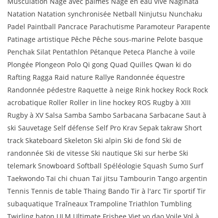
Musculation Nage avec palmes Nage en eau vive Naginata
Natation Natation synchronisée Netball Ninjutsu Nunchaku
Padel Paintball Pancrace Parachutisme Paramoteur Parapente
Patinage artistique Pêche Pêche sous-marine Pelote basque
Penchak Silat Pentathlon Pétanque Peteca Planche à voile
Plongée Plongeon Polo Qi gong Quad Quilles Qwan ki do
Rafting Ragga Raid nature Rallye Randonnée équestre
Randonnée pédestre Raquette à neige Rink hockey Rock Rock
acrobatique Roller Roller in line hockey ROS Rugby à XIII
Rugby à XV Salsa Samba Sambo Sarbacana Sarbacane Saut à
ski Sauvetage Self défense Self Pro Krav Sepak takraw Short
track Skateboard Skeleton Ski alpin Ski de fond Ski de
randonnée Ski de vitesse Ski nautique Ski sur herbe Ski
telemark Snowboard Softball Spéléologie Squash Sumo Surf
Taekwondo Taï chi chuan Taï jitsu Tambourin Tango argentin
Tennis Tennis de table Thaing Bando Tir à l'arc Tir sportif Tir
subaquatique Traîneaux Trampoline Triathlon Tumbling
Twirling baton ULM Ultimate Frisbee Viet vo dao Voile Vol à