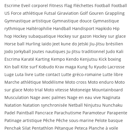
Escrime Eveil corporel Fitness Flag Fléchettes Football Football
US Force athlétique Futsal Giraviation Golf Gouren Grappling
Gymnastique artistique Gymnastique douce Gymnastique
rythmique Haltérophilie Handball Handisport Hapkido Hip
hop Hockey subaquatique Hockey sur gazon Hockey sur glace
Horse ball Hurling Iaïdo Jeet kune do Jetski Jiu-Jitsu brésilien
Jodo Jorkyball Joutes nautiques Ju-Jitsu traditionnel Judo Kali
Escrima Karaté Karting Kempo Kendo Kenjutsu Kick boxing
Kin ball Kite surf Kobudo Krav maga Kung fu Kyudo Lacrosse
Luge Luta livre Lutte contact Lutte gréco-romaine Lutte libre
Marche athlétique Modélisme Moto cross Moto enduro Moto
sur glace Moto trial Moto vitesse Motoneige Mountainboard
Musculation Nage avec palmes Nage en eau vive Naginata
Natation Natation synchronisée Netball Ninjutsu Nunchaku
Padel Paintball Pancrace Parachutisme Paramoteur Parapente
Patinage artistique Pêche Pêche sous-marine Pelote basque
Penchak Silat Pentathlon Pétanque Peteca Planche à voile