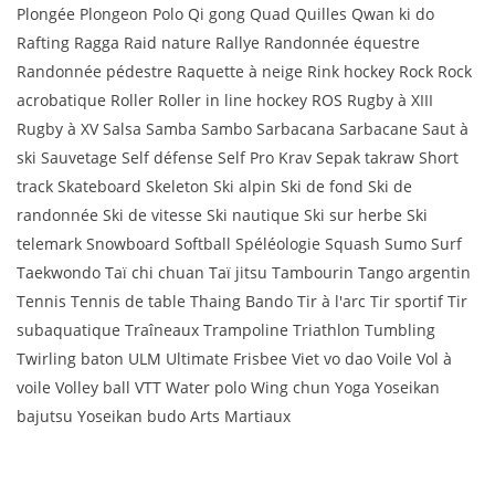
Plongée Plongeon Polo Qi gong Quad Quilles Qwan ki do
Rafting Ragga Raid nature Rallye Randonnée équestre
Randonnée pédestre Raquette à neige Rink hockey Rock Rock
acrobatique Roller Roller in line hockey ROS Rugby à XIII
Rugby à XV Salsa Samba Sambo Sarbacana Sarbacane Saut à
ski Sauvetage Self défense Self Pro Krav Sepak takraw Short
track Skateboard Skeleton Ski alpin Ski de fond Ski de
randonnée Ski de vitesse Ski nautique Ski sur herbe Ski
telemark Snowboard Softball Spéléologie Squash Sumo Surf
Taekwondo Taï chi chuan Taï jitsu Tambourin Tango argentin
Tennis Tennis de table Thaing Bando Tir à l'arc Tir sportif Tir
subaquatique Traîneaux Trampoline Triathlon Tumbling
Twirling baton ULM Ultimate Frisbee Viet vo dao Voile Vol à
voile Volley ball VTT Water polo Wing chun Yoga Yoseikan
bajutsu Yoseikan budo Arts Martiaux