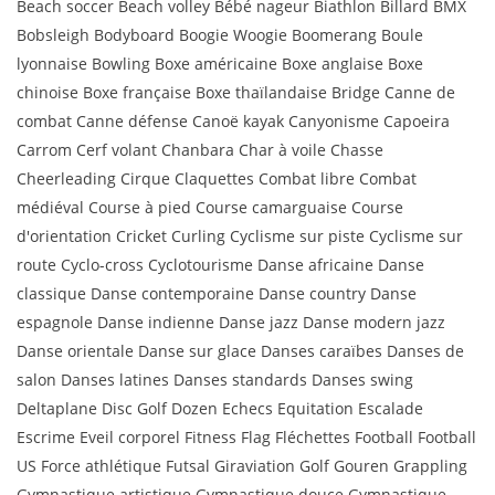
Beach soccer Beach volley Bébé nageur Biathlon Billard BMX
Bobsleigh Bodyboard Boogie Woogie Boomerang Boule
lyonnaise Bowling Boxe américaine Boxe anglaise Boxe
chinoise Boxe française Boxe thaïlandaise Bridge Canne de
combat Canne défense Canoë kayak Canyonisme Capoeira
Carrom Cerf volant Chanbara Char à voile Chasse
Cheerleading Cirque Claquettes Combat libre Combat
médiéval Course à pied Course camarguaise Course
d'orientation Cricket Curling Cyclisme sur piste Cyclisme sur
route Cyclo-cross Cyclotourisme Danse africaine Danse
classique Danse contemporaine Danse country Danse
espagnole Danse indienne Danse jazz Danse modern jazz
Danse orientale Danse sur glace Danses caraïbes Danses de
salon Danses latines Danses standards Danses swing
Deltaplane Disc Golf Dozen Echecs Equitation Escalade
Escrime Eveil corporel Fitness Flag Fléchettes Football Football
US Force athlétique Futsal Giraviation Golf Gouren Grappling
Gymnastique artistique Gymnastique douce Gymnastique