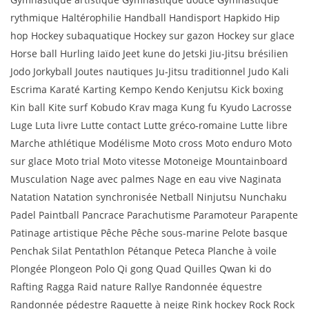
rythmique Haltérophilie Handball Handisport Hapkido Hip
hop Hockey subaquatique Hockey sur gazon Hockey sur glace
Horse ball Hurling Iaïdo Jeet kune do Jetski Jiu-Jitsu brésilien
Jodo Jorkyball Joutes nautiques Ju-Jitsu traditionnel Judo Kali
Escrima Karaté Karting Kempo Kendo Kenjutsu Kick boxing
Kin ball Kite surf Kobudo Krav maga Kung fu Kyudo Lacrosse
Luge Luta livre Lutte contact Lutte gréco-romaine Lutte libre
Marche athlétique Modélisme Moto cross Moto enduro Moto
sur glace Moto trial Moto vitesse Motoneige Mountainboard
Musculation Nage avec palmes Nage en eau vive Naginata
Natation Natation synchronisée Netball Ninjutsu Nunchaku
Padel Paintball Pancrace Parachutisme Paramoteur Parapente
Patinage artistique Pêche Pêche sous-marine Pelote basque
Penchak Silat Pentathlon Pétanque Peteca Planche à voile
Plongée Plongeon Polo Qi gong Quad Quilles Qwan ki do
Rafting Ragga Raid nature Rallye Randonnée équestre
Randonnée pédestre Raquette à neige Rink hockey Rock Rock