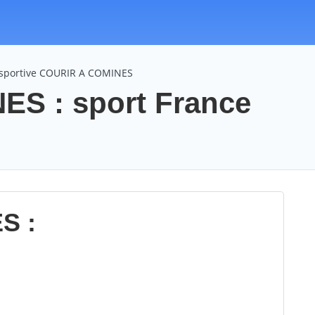
 sportive COURIR A COMINES
S : sport France
S :