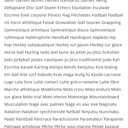
salon Danses latines Danses standards Danses swing
Deltaplane Disc Golf Dozen Echecs Equitation Escalade
Escrime Eveil corporel Fitness Flag Fléchettes Football Football
US Force athlétique Futsal Giraviation Golf Gouren Grappling
Gymnastique artistique Gymnastique douce Gymnastique
rythmique Haltérophilie Handball Handisport Hapkido Hip
hop Hockey subaquatique Hockey sur gazon Hockey sur glace
Horse ball Hurling Iaïdo Jeet kune do Jetski Jiu-Jitsu brésilien
Jodo Jorkyball Joutes nautiques Ju-Jitsu traditionnel Judo Kali
Escrima Karaté Karting Kempo Kendo Kenjutsu Kick boxing
Kin ball Kite surf Kobudo Krav maga Kung fu Kyudo Lacrosse
Luge Luta livre Lutte contact Lutte gréco-romaine Lutte libre
Marche athlétique Modélisme Moto cross Moto enduro Moto
sur glace Moto trial Moto vitesse Motoneige Mountainboard
Musculation Nage avec palmes Nage en eau vive Naginata
Natation Natation synchronisée Netball Ninjutsu Nunchaku
Padel Paintball Pancrace Parachutisme Paramoteur Parapente
Patinage artistique Pêche Pêche sous-marine Pelote basque