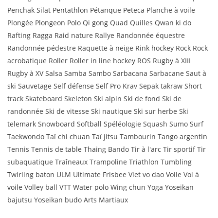
Penchak Silat Pentathlon Pétanque Peteca Planche à voile
Plongée Plongeon Polo Qi gong Quad Quilles Qwan ki do
Rafting Ragga Raid nature Rallye Randonnée équestre
Randonnée pédestre Raquette à neige Rink hockey Rock Rock
acrobatique Roller Roller in line hockey ROS Rugby à XIII
Rugby à XV Salsa Samba Sambo Sarbacana Sarbacane Saut à
ski Sauvetage Self défense Self Pro Krav Sepak takraw Short
track Skateboard Skeleton Ski alpin Ski de fond Ski de
randonnée Ski de vitesse Ski nautique Ski sur herbe Ski
telemark Snowboard Softball Spéléologie Squash Sumo Surf
Taekwondo Taï chi chuan Taï jitsu Tambourin Tango argentin
Tennis Tennis de table Thaing Bando Tir à l'arc Tir sportif Tir
subaquatique Traîneaux Trampoline Triathlon Tumbling
Twirling baton ULM Ultimate Frisbee Viet vo dao Voile Vol à
voile Volley ball VTT Water polo Wing chun Yoga Yoseikan
bajutsu Yoseikan budo Arts Martiaux