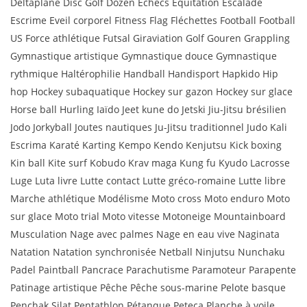
Deltaplane Disc Golf Dozen Echecs Equitation Escalade
Escrime Eveil corporel Fitness Flag Fléchettes Football Football
US Force athlétique Futsal Giraviation Golf Gouren Grappling
Gymnastique artistique Gymnastique douce Gymnastique
rythmique Haltérophilie Handball Handisport Hapkido Hip
hop Hockey subaquatique Hockey sur gazon Hockey sur glace
Horse ball Hurling Iaïdo Jeet kune do Jetski Jiu-Jitsu brésilien
Jodo Jorkyball Joutes nautiques Ju-Jitsu traditionnel Judo Kali
Escrima Karaté Karting Kempo Kendo Kenjutsu Kick boxing
Kin ball Kite surf Kobudo Krav maga Kung fu Kyudo Lacrosse
Luge Luta livre Lutte contact Lutte gréco-romaine Lutte libre
Marche athlétique Modélisme Moto cross Moto enduro Moto
sur glace Moto trial Moto vitesse Motoneige Mountainboard
Musculation Nage avec palmes Nage en eau vive Naginata
Natation Natation synchronisée Netball Ninjutsu Nunchaku
Padel Paintball Pancrace Parachutisme Paramoteur Parapente
Patinage artistique Pêche Pêche sous-marine Pelote basque
Penchak Silat Pentathlon Pétanque Peteca Planche à voile