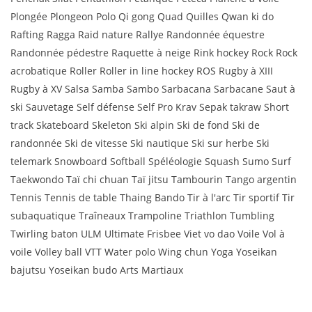
Plongée Plongeon Polo Qi gong Quad Quilles Qwan ki do
Rafting Ragga Raid nature Rallye Randonnée équestre
Randonnée pédestre Raquette à neige Rink hockey Rock Rock
acrobatique Roller Roller in line hockey ROS Rugby à XIII
Rugby à XV Salsa Samba Sambo Sarbacana Sarbacane Saut à
ski Sauvetage Self défense Self Pro Krav Sepak takraw Short
track Skateboard Skeleton Ski alpin Ski de fond Ski de
randonnée Ski de vitesse Ski nautique Ski sur herbe Ski
telemark Snowboard Softball Spéléologie Squash Sumo Surf
Taekwondo Taï chi chuan Taï jitsu Tambourin Tango argentin
Tennis Tennis de table Thaing Bando Tir à l'arc Tir sportif Tir
subaquatique Traîneaux Trampoline Triathlon Tumbling
Twirling baton ULM Ultimate Frisbee Viet vo dao Voile Vol à
voile Volley ball VTT Water polo Wing chun Yoga Yoseikan
bajutsu Yoseikan budo Arts Martiaux