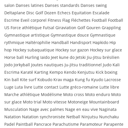
salon Danses latines Danses standards Danses swing
Deltaplane Disc Golf Dozen Echecs Equitation Escalade
Escrime Eveil corporel Fitness Flag Fléchettes Football Football
US Force athlétique Futsal Giraviation Golf Gouren Grappling
Gymnastique artistique Gymnastique douce Gymnastique
rythmique Haltérophilie Handball Handisport Hapkido Hip
hop Hockey subaquatique Hockey sur gazon Hockey sur glace
Horse ball Hurling Iaïdo Jeet kune do Jetski Jiu-Jitsu brésilien
Jodo Jorkyball Joutes nautiques Ju-Jitsu traditionnel Judo Kali
Escrima Karaté Karting Kempo Kendo Kenjutsu Kick boxing
Kin ball Kite surf Kobudo Krav maga Kung fu Kyudo Lacrosse
Luge Luta livre Lutte contact Lutte gréco-romaine Lutte libre
Marche athlétique Modélisme Moto cross Moto enduro Moto
sur glace Moto trial Moto vitesse Motoneige Mountainboard
Musculation Nage avec palmes Nage en eau vive Naginata
Natation Natation synchronisée Netball Ninjutsu Nunchaku
Padel Paintball Pancrace Parachutisme Paramoteur Parapente