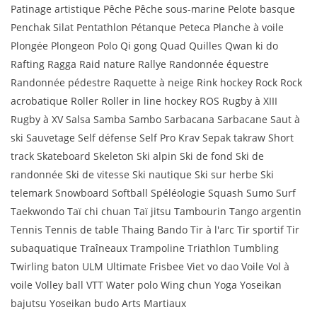
Patinage artistique Pêche Pêche sous-marine Pelote basque
Penchak Silat Pentathlon Pétanque Peteca Planche à voile
Plongée Plongeon Polo Qi gong Quad Quilles Qwan ki do
Rafting Ragga Raid nature Rallye Randonnée équestre
Randonnée pédestre Raquette à neige Rink hockey Rock Rock
acrobatique Roller Roller in line hockey ROS Rugby à XIII
Rugby à XV Salsa Samba Sambo Sarbacana Sarbacane Saut à
ski Sauvetage Self défense Self Pro Krav Sepak takraw Short
track Skateboard Skeleton Ski alpin Ski de fond Ski de
randonnée Ski de vitesse Ski nautique Ski sur herbe Ski
telemark Snowboard Softball Spéléologie Squash Sumo Surf
Taekwondo Taï chi chuan Taï jitsu Tambourin Tango argentin
Tennis Tennis de table Thaing Bando Tir à l'arc Tir sportif Tir
subaquatique Traîneaux Trampoline Triathlon Tumbling
Twirling baton ULM Ultimate Frisbee Viet vo dao Voile Vol à
voile Volley ball VTT Water polo Wing chun Yoga Yoseikan
bajutsu Yoseikan budo Arts Martiaux