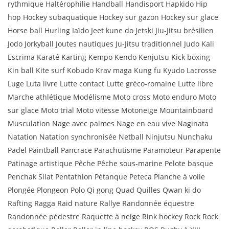
rythmique Haltérophilie Handball Handisport Hapkido Hip
hop Hockey subaquatique Hockey sur gazon Hockey sur glace
Horse ball Hurling Iaïdo Jeet kune do Jetski Jiu-Jitsu brésilien
Jodo Jorkyball Joutes nautiques Ju-Jitsu traditionnel Judo Kali
Escrima Karaté Karting Kempo Kendo Kenjutsu Kick boxing
Kin ball Kite surf Kobudo Krav maga Kung fu Kyudo Lacrosse
Luge Luta livre Lutte contact Lutte gréco-romaine Lutte libre
Marche athlétique Modélisme Moto cross Moto enduro Moto
sur glace Moto trial Moto vitesse Motoneige Mountainboard
Musculation Nage avec palmes Nage en eau vive Naginata
Natation Natation synchronisée Netball Ninjutsu Nunchaku
Padel Paintball Pancrace Parachutisme Paramoteur Parapente
Patinage artistique Pêche Pêche sous-marine Pelote basque
Penchak Silat Pentathlon Pétanque Peteca Planche à voile
Plongée Plongeon Polo Qi gong Quad Quilles Qwan ki do
Rafting Ragga Raid nature Rallye Randonnée équestre
Randonnée pédestre Raquette à neige Rink hockey Rock Rock