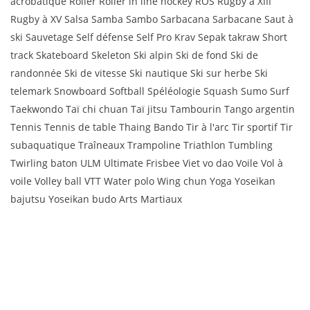
acrobatique Roller Roller in line hockey ROS Rugby à XIII
Rugby à XV Salsa Samba Sambo Sarbacana Sarbacane Saut à
ski Sauvetage Self défense Self Pro Krav Sepak takraw Short
track Skateboard Skeleton Ski alpin Ski de fond Ski de
randonnée Ski de vitesse Ski nautique Ski sur herbe Ski
telemark Snowboard Softball Spéléologie Squash Sumo Surf
Taekwondo Taï chi chuan Taï jitsu Tambourin Tango argentin
Tennis Tennis de table Thaing Bando Tir à l'arc Tir sportif Tir
subaquatique Traîneaux Trampoline Triathlon Tumbling
Twirling baton ULM Ultimate Frisbee Viet vo dao Voile Vol à
voile Volley ball VTT Water polo Wing chun Yoga Yoseikan
bajutsu Yoseikan budo Arts Martiaux