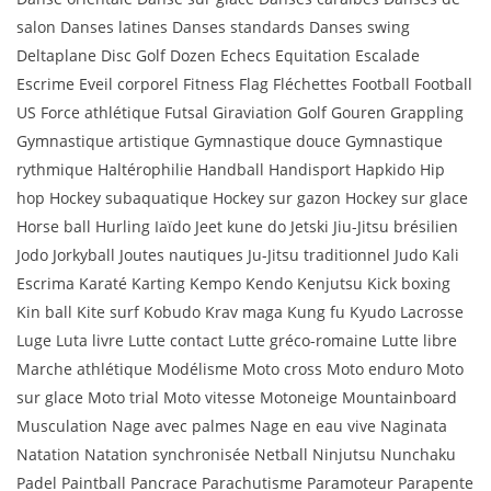
salon Danses latines Danses standards Danses swing
Deltaplane Disc Golf Dozen Echecs Equitation Escalade
Escrime Eveil corporel Fitness Flag Fléchettes Football Football
US Force athlétique Futsal Giraviation Golf Gouren Grappling
Gymnastique artistique Gymnastique douce Gymnastique
rythmique Haltérophilie Handball Handisport Hapkido Hip
hop Hockey subaquatique Hockey sur gazon Hockey sur glace
Horse ball Hurling Iaïdo Jeet kune do Jetski Jiu-Jitsu brésilien
Jodo Jorkyball Joutes nautiques Ju-Jitsu traditionnel Judo Kali
Escrima Karaté Karting Kempo Kendo Kenjutsu Kick boxing
Kin ball Kite surf Kobudo Krav maga Kung fu Kyudo Lacrosse
Luge Luta livre Lutte contact Lutte gréco-romaine Lutte libre
Marche athlétique Modélisme Moto cross Moto enduro Moto
sur glace Moto trial Moto vitesse Motoneige Mountainboard
Musculation Nage avec palmes Nage en eau vive Naginata
Natation Natation synchronisée Netball Ninjutsu Nunchaku
Padel Paintball Pancrace Parachutisme Paramoteur Parapente