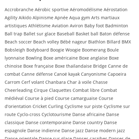
Accrobranche Aérobic sportive Aéromodélisme Aérostation
Agility Aikido Alpinisme Apnée Aqua gym Arts martiaux
artistiques Athlétisme Aviation Aviron Baby foot Badminton
Ball trap Ballet sur glace Baseball Basket ball Baton défense
Beach soccer Beach volley Bébé nageur Biathlon Billard BMX
Bobsleigh Bodyboard Boogie Woogie Boomerang Boule
lyonnaise Bowling Boxe américaine Boxe anglaise Boxe
chinoise Boxe française Boxe thaïlandaise Bridge Canne de
combat Canne défense Canoë kayak Canyonisme Capoeira
Carrom Cerf volant Chanbara Char à voile Chasse
Cheerleading Cirque Claquettes Combat libre Combat
médiéval Course à pied Course camarguaise Course
d'orientation Cricket Curling Cyclisme sur piste Cyclisme sur
route Cyclo-cross Cyclotourisme Danse africaine Danse
classique Danse contemporaine Danse country Danse
espagnole Danse indienne Danse jazz Danse modern jazz
Danse orientale Danse sur glace Danses caraïbes Danses de