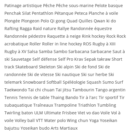
Patinage artistique Pêche Pêche sous-marine Pelote basque
Penchak Silat Pentathlon Pétanque Peteca Planche à voile
Plongée Plongeon Polo Qi gong Quad Quilles Qwan ki do
Rafting Ragga Raid nature Rallye Randonnée équestre
Randonnée pédestre Raquette à neige Rink hockey Rock Rock
acrobatique Roller Roller in line hockey ROS Rugby à XIII
Rugby à XV Salsa Samba Sambo Sarbacana Sarbacane Saut à
ski Sauvetage Self défense Self Pro Krav Sepak takraw Short
track Skateboard Skeleton Ski alpin Ski de fond Ski de
randonnée Ski de vitesse Ski nautique Ski sur herbe Ski
telemark Snowboard Softball Spéléologie Squash Sumo Surf
Taekwondo Taï chi chuan Taï jitsu Tambourin Tango argentin
Tennis Tennis de table Thaing Bando Tir à l'arc Tir sportif Tir
subaquatique Traîneaux Trampoline Triathlon Tumbling
Twirling baton ULM Ultimate Frisbee Viet vo dao Voile Vol à
voile Volley ball VTT Water polo Wing chun Yoga Yoseikan
bajutsu Yoseikan budo Arts Martiaux