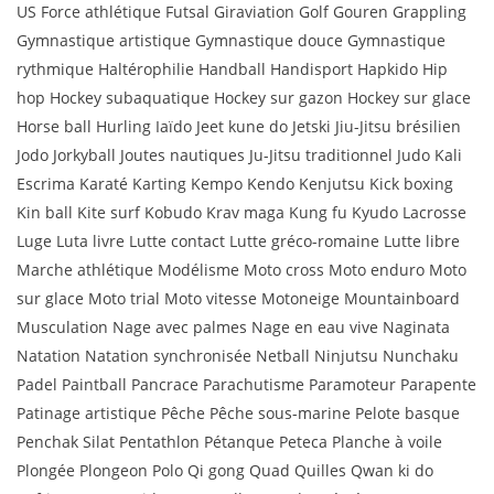
US Force athlétique Futsal Giraviation Golf Gouren Grappling
Gymnastique artistique Gymnastique douce Gymnastique
rythmique Haltérophilie Handball Handisport Hapkido Hip
hop Hockey subaquatique Hockey sur gazon Hockey sur glace
Horse ball Hurling Iaïdo Jeet kune do Jetski Jiu-Jitsu brésilien
Jodo Jorkyball Joutes nautiques Ju-Jitsu traditionnel Judo Kali
Escrima Karaté Karting Kempo Kendo Kenjutsu Kick boxing
Kin ball Kite surf Kobudo Krav maga Kung fu Kyudo Lacrosse
Luge Luta livre Lutte contact Lutte gréco-romaine Lutte libre
Marche athlétique Modélisme Moto cross Moto enduro Moto
sur glace Moto trial Moto vitesse Motoneige Mountainboard
Musculation Nage avec palmes Nage en eau vive Naginata
Natation Natation synchronisée Netball Ninjutsu Nunchaku
Padel Paintball Pancrace Parachutisme Paramoteur Parapente
Patinage artistique Pêche Pêche sous-marine Pelote basque
Penchak Silat Pentathlon Pétanque Peteca Planche à voile
Plongée Plongeon Polo Qi gong Quad Quilles Qwan ki do