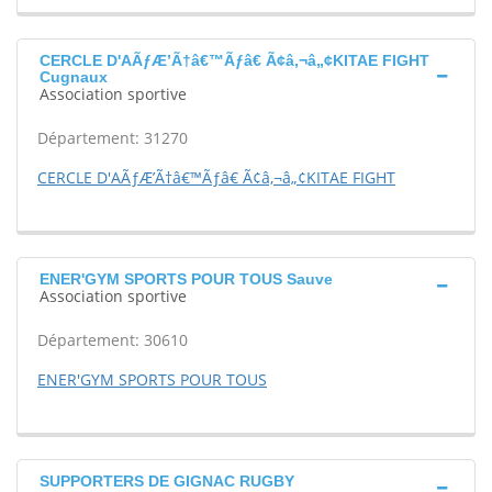
CERCLE D'AÃƒÆ’Ã†â€™Ãƒâ€ Ã¢â‚¬â„¢KITAE FIGHT
Cugnaux
Association sportive
Département: 31270
CERCLE D'AÃƒÆ’Ã†â€™Ãƒâ€ Ã¢â‚¬â„¢KITAE FIGHT
ENER'GYM SPORTS POUR TOUS Sauve
Association sportive
Département: 30610
ENER'GYM SPORTS POUR TOUS
SUPPORTERS DE GIGNAC RUGBY