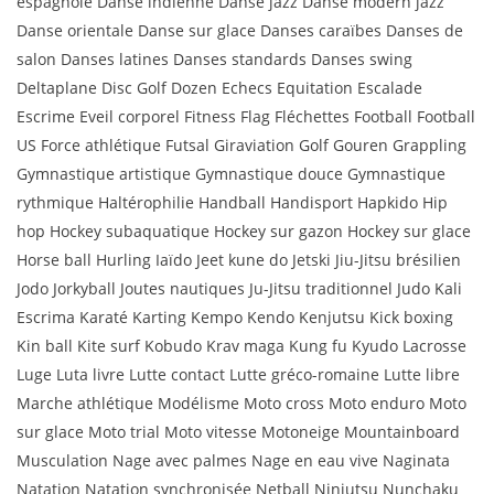
espagnole Danse indienne Danse jazz Danse modern jazz
Danse orientale Danse sur glace Danses caraïbes Danses de
salon Danses latines Danses standards Danses swing
Deltaplane Disc Golf Dozen Echecs Equitation Escalade
Escrime Eveil corporel Fitness Flag Fléchettes Football Football
US Force athlétique Futsal Giraviation Golf Gouren Grappling
Gymnastique artistique Gymnastique douce Gymnastique
rythmique Haltérophilie Handball Handisport Hapkido Hip
hop Hockey subaquatique Hockey sur gazon Hockey sur glace
Horse ball Hurling Iaïdo Jeet kune do Jetski Jiu-Jitsu brésilien
Jodo Jorkyball Joutes nautiques Ju-Jitsu traditionnel Judo Kali
Escrima Karaté Karting Kempo Kendo Kenjutsu Kick boxing
Kin ball Kite surf Kobudo Krav maga Kung fu Kyudo Lacrosse
Luge Luta livre Lutte contact Lutte gréco-romaine Lutte libre
Marche athlétique Modélisme Moto cross Moto enduro Moto
sur glace Moto trial Moto vitesse Motoneige Mountainboard
Musculation Nage avec palmes Nage en eau vive Naginata
Natation Natation synchronisée Netball Ninjutsu Nunchaku