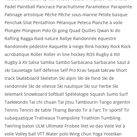
Padel Paintball Pancrace Parachutisme Paramoteur Parapente
Patinage artistique Pêche Pêche sous-marine Pelote basque
Penchak Silat Pentathlon Pétanque Peteca Planche à voile
Plongée Plongeon Polo Qi gong Quad Quilles Qwan ki do
Rafting Ragga Raid nature Rallye Randonnée équestre
Randonnée pédestre Raquette à neige Rink hockey Rock Rock
acrobatique Roller Roller in line hockey ROS Rugby à XIII
Rugby à XV Salsa Samba Sambo Sarbacana Sarbacane Saut à
ski Sauvetage Self défense Self Pro Krav Sepak takraw Short
track Skateboard Skeleton Ski alpin Ski de fond Ski de
randonnée Ski de vitesse Ski nautique Ski sur herbe Ski
telemark Snowboard Softball Spéléologie Squash Sumo Surf
Taekwondo Taï chi chuan Taï jitsu Tambourin Tango argentin
Tennis Tennis de table Thaing Bando Tir à l'arc Tir sportif Tir
subaquatique Traîneaux Trampoline Triathlon Tumbling
Twirling baton ULM Ultimate Frisbee Viet vo dao Voile Vol à
voile Volley ball VTT Water polo Wing chun Yoga Yoseikan