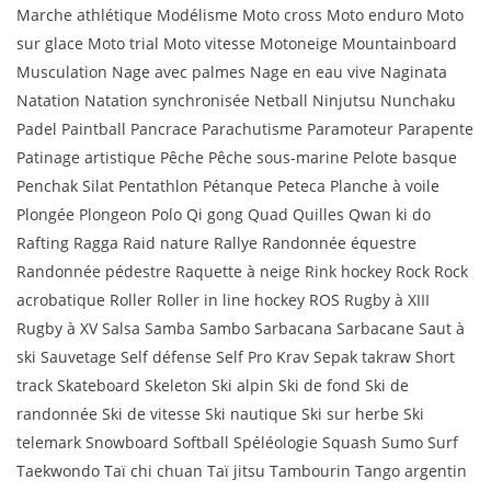
Marche athlétique Modélisme Moto cross Moto enduro Moto
sur glace Moto trial Moto vitesse Motoneige Mountainboard
Musculation Nage avec palmes Nage en eau vive Naginata
Natation Natation synchronisée Netball Ninjutsu Nunchaku
Padel Paintball Pancrace Parachutisme Paramoteur Parapente
Patinage artistique Pêche Pêche sous-marine Pelote basque
Penchak Silat Pentathlon Pétanque Peteca Planche à voile
Plongée Plongeon Polo Qi gong Quad Quilles Qwan ki do
Rafting Ragga Raid nature Rallye Randonnée équestre
Randonnée pédestre Raquette à neige Rink hockey Rock Rock
acrobatique Roller Roller in line hockey ROS Rugby à XIII
Rugby à XV Salsa Samba Sambo Sarbacana Sarbacane Saut à
ski Sauvetage Self défense Self Pro Krav Sepak takraw Short
track Skateboard Skeleton Ski alpin Ski de fond Ski de
randonnée Ski de vitesse Ski nautique Ski sur herbe Ski
telemark Snowboard Softball Spéléologie Squash Sumo Surf
Taekwondo Taï chi chuan Taï jitsu Tambourin Tango argentin