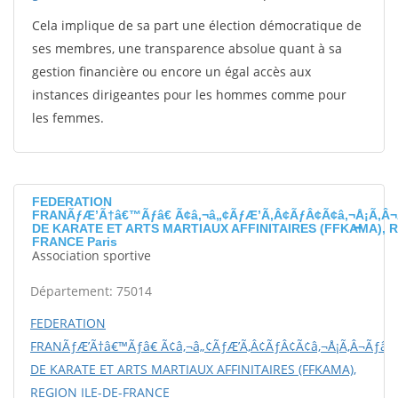
Cela implique de sa part une élection démocratique de
ses membres, une transparence absolue quant à sa
gestion financière ou encore un égal accès aux
instances dirigeantes pour les hommes comme pour
les femmes.
FEDERATION
FRANÃƒÆ’Ã†â€™Ãƒâ€ Ã¢â‚¬â„¢ÃƒÆ’Ã‚Â¢ÃƒÂ¢Ã¢â‚¬Å¡Ã‚Â¬
DE KARATE ET ARTS MARTIAUX AFFINITAIRES (FFKAMA), R
FRANCE Paris
Association sportive
Département: 75014
FEDERATION
FRANÃƒÆ’Ã†â€™Ãƒâ€ Ã¢â‚¬â„¢ÃƒÆ’Ã‚Â¢ÃƒÂ¢Ã¢â‚¬Å¡Ã‚Â¬Ãƒâ€š
DE KARATE ET ARTS MARTIAUX AFFINITAIRES (FFKAMA),
REGION ILE-DE-FRANCE