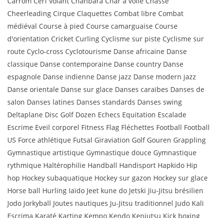
Carrom Cerf volant Chanbara Char à voile Chasse
Cheerleading Cirque Claquettes Combat libre Combat
médiéval Course à pied Course camarguaise Course
d'orientation Cricket Curling Cyclisme sur piste Cyclisme sur
route Cyclo-cross Cyclotourisme Danse africaine Danse
classique Danse contemporaine Danse country Danse
espagnole Danse indienne Danse jazz Danse modern jazz
Danse orientale Danse sur glace Danses caraïbes Danses de
salon Danses latines Danses standards Danses swing
Deltaplane Disc Golf Dozen Echecs Equitation Escalade
Escrime Eveil corporel Fitness Flag Fléchettes Football Football
US Force athlétique Futsal Giraviation Golf Gouren Grappling
Gymnastique artistique Gymnastique douce Gymnastique
rythmique Haltérophilie Handball Handisport Hapkido Hip
hop Hockey subaquatique Hockey sur gazon Hockey sur glace
Horse ball Hurling Iaïdo Jeet kune do Jetski Jiu-Jitsu brésilien
Jodo Jorkyball Joutes nautiques Ju-Jitsu traditionnel Judo Kali
Escrima Karaté Karting Kempo Kendo Kenjutsu Kick boxing