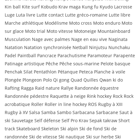
Kin ball Kite surf Kobudo Krav maga Kung fu Kyudo Lacrosse
Luge Luta livre Lutte contact Lutte gréco-romaine Lutte libre
Marche athlétique Modélisme Moto cross Moto enduro Moto
sur glace Moto trial Moto vitesse Motoneige Mountainboard
Musculation Nage avec palmes Nage en eau vive Naginata
Natation Natation synchronisée Netball Ninjutsu Nunchaku
Padel Paintball Pancrace Parachutisme Paramoteur Parapente
Patinage artistique Pêche Pêche sous-marine Pelote basque
Penchak Silat Pentathlon Pétanque Peteca Planche à voile
Plongée Plongeon Polo Qi gong Quad Quilles Qwan ki do
Rafting Ragga Raid nature Rallye Randonnée équestre
Randonnée pédestre Raquette à neige Rink hockey Rock Rock
acrobatique Roller Roller in line hockey ROS Rugby à XIII
Rugby à XV Salsa Samba Sambo Sarbacana Sarbacane Saut à
ski Sauvetage Self défense Self Pro Krav Sepak takraw Short
track Skateboard Skeleton Ski alpin Ski de fond Ski de
randonnée Ski de vitesse Ski nautique Ski sur herbe Ski