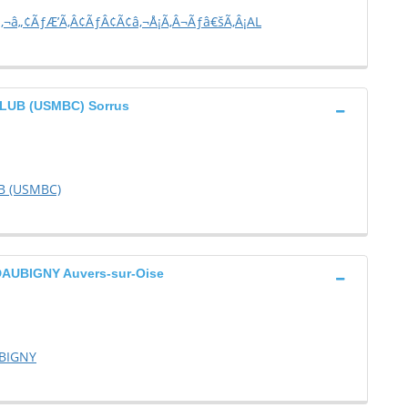
â„¢ÃƒÆ’Ã‚Â¢ÃƒÂ¢Ã¢â‚¬Å¡Ã‚Â¬Ãƒâ€šÃ‚Â¡AL
LUB (USMBC) Sorrus
B (USMBC)
AUBIGNY Auvers-sur-Oise
UBIGNY