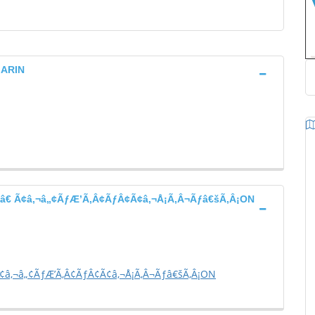
MARIN
€ Ã¢â‚¬â„¢ÃƒÆ’Ã‚Â¢ÃƒÂ¢Ã¢â‚¬Å¡Ã‚Â¬Ãƒâ€šÃ‚Â¡ON
â‚¬â„¢ÃƒÆ’Ã‚Â¢ÃƒÂ¢Ã¢â‚¬Å¡Ã‚Â¬Ãƒâ€šÃ‚Â¡ON