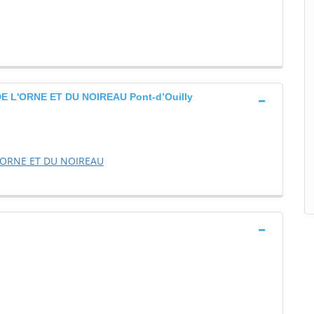
 L'ORNE ET DU NOIREAU Pont-d’Ouilly
L'ORNE ET DU NOIREAU