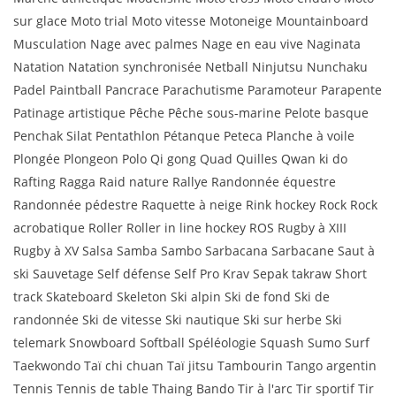
sur glace Moto trial Moto vitesse Motoneige Mountainboard
Musculation Nage avec palmes Nage en eau vive Naginata
Natation Natation synchronisée Netball Ninjutsu Nunchaku
Padel Paintball Pancrace Parachutisme Paramoteur Parapente
Patinage artistique Pêche Pêche sous-marine Pelote basque
Penchak Silat Pentathlon Pétanque Peteca Planche à voile
Plongée Plongeon Polo Qi gong Quad Quilles Qwan ki do
Rafting Ragga Raid nature Rallye Randonnée équestre
Randonnée pédestre Raquette à neige Rink hockey Rock Rock
acrobatique Roller Roller in line hockey ROS Rugby à XIII
Rugby à XV Salsa Samba Sambo Sarbacana Sarbacane Saut à
ski Sauvetage Self défense Self Pro Krav Sepak takraw Short
track Skateboard Skeleton Ski alpin Ski de fond Ski de
randonnée Ski de vitesse Ski nautique Ski sur herbe Ski
telemark Snowboard Softball Spéléologie Squash Sumo Surf
Taekwondo Taï chi chuan Taï jitsu Tambourin Tango argentin
Tennis Tennis de table Thaing Bando Tir à l'arc Tir sportif Tir