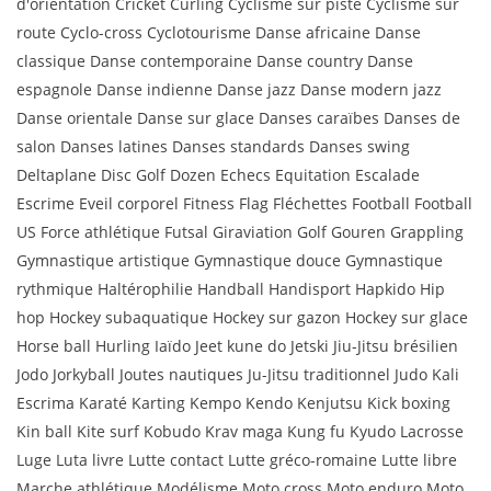
d'orientation Cricket Curling Cyclisme sur piste Cyclisme sur
route Cyclo-cross Cyclotourisme Danse africaine Danse
classique Danse contemporaine Danse country Danse
espagnole Danse indienne Danse jazz Danse modern jazz
Danse orientale Danse sur glace Danses caraïbes Danses de
salon Danses latines Danses standards Danses swing
Deltaplane Disc Golf Dozen Echecs Equitation Escalade
Escrime Eveil corporel Fitness Flag Fléchettes Football Football
US Force athlétique Futsal Giraviation Golf Gouren Grappling
Gymnastique artistique Gymnastique douce Gymnastique
rythmique Haltérophilie Handball Handisport Hapkido Hip
hop Hockey subaquatique Hockey sur gazon Hockey sur glace
Horse ball Hurling Iaïdo Jeet kune do Jetski Jiu-Jitsu brésilien
Jodo Jorkyball Joutes nautiques Ju-Jitsu traditionnel Judo Kali
Escrima Karaté Karting Kempo Kendo Kenjutsu Kick boxing
Kin ball Kite surf Kobudo Krav maga Kung fu Kyudo Lacrosse
Luge Luta livre Lutte contact Lutte gréco-romaine Lutte libre
Marche athlétique Modélisme Moto cross Moto enduro Moto