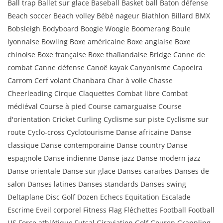
Ball trap Ballet sur glace Baseball Basket ball Baton défense
Beach soccer Beach volley Bébé nageur Biathlon Billard BMX
Bobsleigh Bodyboard Boogie Woogie Boomerang Boule
lyonnaise Bowling Boxe américaine Boxe anglaise Boxe
chinoise Boxe française Boxe thaïlandaise Bridge Canne de
combat Canne défense Canoë kayak Canyonisme Capoeira
Carrom Cerf volant Chanbara Char à voile Chasse
Cheerleading Cirque Claquettes Combat libre Combat
médiéval Course à pied Course camarguaise Course
d'orientation Cricket Curling Cyclisme sur piste Cyclisme sur
route Cyclo-cross Cyclotourisme Danse africaine Danse
classique Danse contemporaine Danse country Danse
espagnole Danse indienne Danse jazz Danse modern jazz
Danse orientale Danse sur glace Danses caraïbes Danses de
salon Danses latines Danses standards Danses swing
Deltaplane Disc Golf Dozen Echecs Equitation Escalade
Escrime Eveil corporel Fitness Flag Fléchettes Football Football
US Force athlétique Futsal Giraviation Golf Gouren Grappling