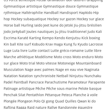
Gymnastique artistique Gymnastique douce Gymnastique
rythmique Haltérophilie Handball Handisport Hapkido Hip
hop Hockey subaquatique Hockey sur gazon Hockey sur glace
Horse ball Hurling Iaïdo Jeet kune do Jetski Jiu-Jitsu brésilien
Jodo Jorkyball Joutes nautiques Ju-Jitsu traditionnel Judo Kali
Escrima Karaté Karting Kempo Kendo Kenjutsu Kick boxing
Kin ball Kite surf Kobudo Krav maga Kung fu Kyudo Lacrosse
Luge Luta livre Lutte contact Lutte gréco-romaine Lutte libre
Marche athlétique Modélisme Moto cross Moto enduro Moto
sur glace Moto trial Moto vitesse Motoneige Mountainboard
Musculation Nage avec palmes Nage en eau vive Naginata
Natation Natation synchronisée Netball Ninjutsu Nunchaku
Padel Paintball Pancrace Parachutisme Paramoteur Parapente
Patinage artistique Pêche Pêche sous-marine Pelote basque
Penchak Silat Pentathlon Pétanque Peteca Planche à voile
Plongée Plongeon Polo Qi gong Quad Quilles Qwan ki do
Rafting Ragga Raid nature Rallye Randonnée équestre