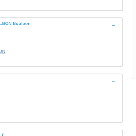
LBON Boulbon
BON
LE