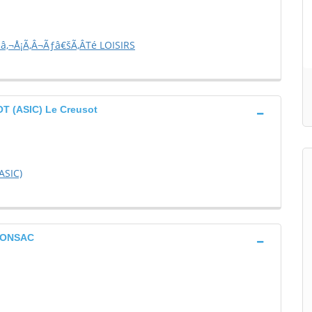
‚¬Å¡Ã‚Â¬Ãƒâ€šÃ‚ÂTé LOISIRS
 (ASIC) Le Creusot
ASIC)
RONSAC