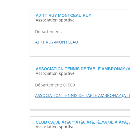
AJ TT RUY-MONTCEAU RUY
Association sportive
Département:
AJ TT RUY-MONTCEAU
ASSOCIATION TENNIS DE TABLE AMBRONAY (A
Association sportive
Département: 01500
ASSOCIATION TENNIS DE TABLE AMBRONAY (ATT
CLUB CÃƒÆ’Ã†â€™Ãƒâ€ Ã¢â‚¬â„¢ÃƒÆ’Ã‚Â¢ÃƒÂ¢
Association sportive