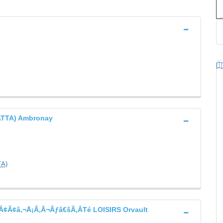
TTA) Ambronay
A)
Ã¢â‚¬Å¡Ã‚Â¬Ãƒâ€šÃ‚ÂTé LOISIRS Orvault