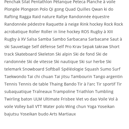
Penchak Silat Pentathlon Pétanque Peteca Planche à voile
Plongée Plongeon Polo Qi gong Quad Quilles Qwan ki do
Rafting Ragga Raid nature Rallye Randonnée équestre
Randonnée pédestre Raquette à neige Rink hockey Rock Rock
acrobatique Roller Roller in line hockey ROS Rugby à XIII
Rugby à XV Salsa Samba Sambo Sarbacana Sarbacane Saut à
ski Sauvetage Self défense Self Pro Krav Sepak takraw Short
track Skateboard Skeleton Ski alpin Ski de fond Ski de
randonnée Ski de vitesse Ski nautique Ski sur herbe Ski
telemark Snowboard Softball Spéléologie Squash Sumo Surf
Taekwondo Taï chi chuan Taï jitsu Tambourin Tango argentin
Tennis Tennis de table Thaing Bando Tir à l'arc Tir sportif Tir
subaquatique Traîneaux Trampoline Triathlon Tumbling
Twirling baton ULM Ultimate Frisbee Viet vo dao Voile Vol à
voile Volley ball VTT Water polo Wing chun Yoga Yoseikan
bajutsu Yoseikan budo Arts Martiaux