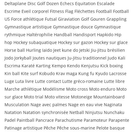
Deltaplane Disc Golf Dozen Echecs Equitation Escalade
Escrime Eveil corporel Fitness Flag Fléchettes Football Football
US Force athlétique Futsal Giraviation Golf Gouren Grappling
Gymnastique artistique Gymnastique douce Gymnastique
rythmique Haltérophilie Handball Handisport Hapkido Hip
hop Hockey subaquatique Hockey sur gazon Hockey sur glace
Horse ball Hurling Iaïdo Jeet kune do Jetski Jiu-Jitsu brésilien
Jodo Jorkyball Joutes nautiques Ju-Jitsu traditionnel Judo Kali
Escrima Karaté Karting Kempo Kendo Kenjutsu Kick boxing
Kin ball Kite surf Kobudo Krav maga Kung fu Kyudo Lacrosse
Luge Luta livre Lutte contact Lutte gréco-romaine Lutte libre
Marche athlétique Modélisme Moto cross Moto enduro Moto
sur glace Moto trial Moto vitesse Motoneige Mountainboard
Musculation Nage avec palmes Nage en eau vive Naginata
Natation Natation synchronisée Netball Ninjutsu Nunchaku
Padel Paintball Pancrace Parachutisme Paramoteur Parapente
Patinage artistique Pêche Pêche sous-marine Pelote basque