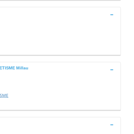
TISME Millau
ISME