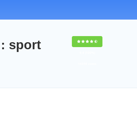
 sport
9,4
(100%)
14358
votes