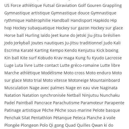
US Force athlétique Futsal Giraviation Golf Gouren Grappling
Gymnastique artistique Gymnastique douce Gymnastique
rythmique Haltérophilie Handball Handisport Hapkido Hip
hop Hockey subaquatique Hockey sur gazon Hockey sur glace
Horse ball Hurling Iaïdo Jeet kune do Jetski Jiu-Jitsu brésilien
Jodo Jorkyball Joutes nautiques Ju-Jitsu traditionnel Judo Kali
Escrima Karaté Karting Kempo Kendo Kenjutsu Kick boxing
Kin ball Kite surf Kobudo Krav maga Kung fu Kyudo Lacrosse
Luge Luta livre Lutte contact Lutte gréco-romaine Lutte libre
Marche athlétique Modélisme Moto cross Moto enduro Moto
sur glace Moto trial Moto vitesse Motoneige Mountainboard
Musculation Nage avec palmes Nage en eau vive Naginata
Natation Natation synchronisée Netball Ninjutsu Nunchaku
Padel Paintball Pancrace Parachutisme Paramoteur Parapente
Patinage artistique Pêche Pêche sous-marine Pelote basque
Penchak Silat Pentathlon Pétanque Peteca Planche à voile
Plongée Plongeon Polo Qi gong Quad Quilles Qwan ki do