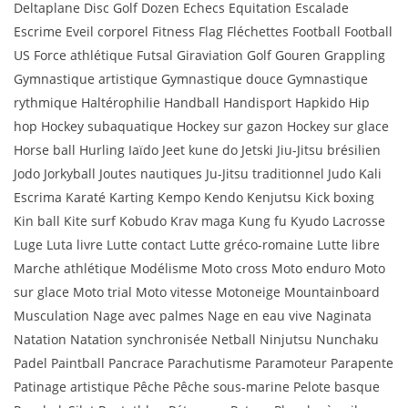
Deltaplane Disc Golf Dozen Echecs Equitation Escalade
Escrime Eveil corporel Fitness Flag Fléchettes Football Football
US Force athlétique Futsal Giraviation Golf Gouren Grappling
Gymnastique artistique Gymnastique douce Gymnastique
rythmique Haltérophilie Handball Handisport Hapkido Hip
hop Hockey subaquatique Hockey sur gazon Hockey sur glace
Horse ball Hurling Iaïdo Jeet kune do Jetski Jiu-Jitsu brésilien
Jodo Jorkyball Joutes nautiques Ju-Jitsu traditionnel Judo Kali
Escrima Karaté Karting Kempo Kendo Kenjutsu Kick boxing
Kin ball Kite surf Kobudo Krav maga Kung fu Kyudo Lacrosse
Luge Luta livre Lutte contact Lutte gréco-romaine Lutte libre
Marche athlétique Modélisme Moto cross Moto enduro Moto
sur glace Moto trial Moto vitesse Motoneige Mountainboard
Musculation Nage avec palmes Nage en eau vive Naginata
Natation Natation synchronisée Netball Ninjutsu Nunchaku
Padel Paintball Pancrace Parachutisme Paramoteur Parapente
Patinage artistique Pêche Pêche sous-marine Pelote basque