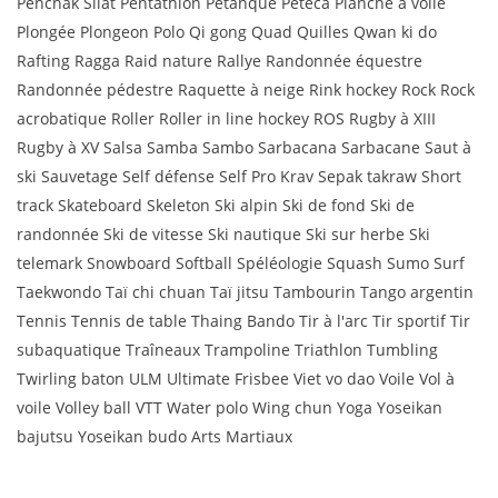
Penchak Silat Pentathlon Pétanque Peteca Planche à voile
Plongée Plongeon Polo Qi gong Quad Quilles Qwan ki do
Rafting Ragga Raid nature Rallye Randonnée équestre
Randonnée pédestre Raquette à neige Rink hockey Rock Rock
acrobatique Roller Roller in line hockey ROS Rugby à XIII
Rugby à XV Salsa Samba Sambo Sarbacana Sarbacane Saut à
ski Sauvetage Self défense Self Pro Krav Sepak takraw Short
track Skateboard Skeleton Ski alpin Ski de fond Ski de
randonnée Ski de vitesse Ski nautique Ski sur herbe Ski
telemark Snowboard Softball Spéléologie Squash Sumo Surf
Taekwondo Taï chi chuan Taï jitsu Tambourin Tango argentin
Tennis Tennis de table Thaing Bando Tir à l'arc Tir sportif Tir
subaquatique Traîneaux Trampoline Triathlon Tumbling
Twirling baton ULM Ultimate Frisbee Viet vo dao Voile Vol à
voile Volley ball VTT Water polo Wing chun Yoga Yoseikan
bajutsu Yoseikan budo Arts Martiaux